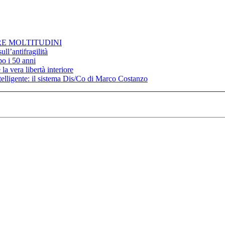
RE MOLTITUDINI
ll’antifragilità
po i 50 anni
la vera libertà interiore
elligente: il sistema Dis/Co di Marco Costanzo