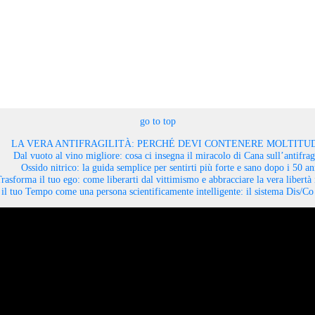
go to top
LA VERA ANTIFRAGILITÀ: PERCHÉ DEVI CONTENERE MOLTITUD
Dal vuoto al vino migliore: cosa ci insegna il miracolo di Cana sull’antifragi
Ossido nitrico: la guida semplice per sentirti più forte e sano dopo i 50 an
rasforma il tuo ego: come liberarti dal vittimismo e abbracciare la vera libertà 
il tuo Tempo come una persona scientificamente intelligente: il sistema Dis/C