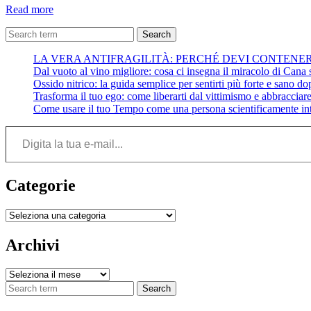
Poesia
Read more
per
Pasqua:
Search
Risurrezione
LA VERA ANTIFRAGILITÀ: PERCHÉ DEVI CONTENE
Dal vuoto al vino migliore: cosa ci insegna il miracolo di Cana su
Ossido nitrico: la guida semplice per sentirti più forte e sano do
Trasforma il tuo ego: come liberarti dal vittimismo e abbracciare 
Come usare il tuo Tempo come una persona scientificamente int
Digita la tua e-mail...
Categorie
Categorie
Archivi
Archivi
Search