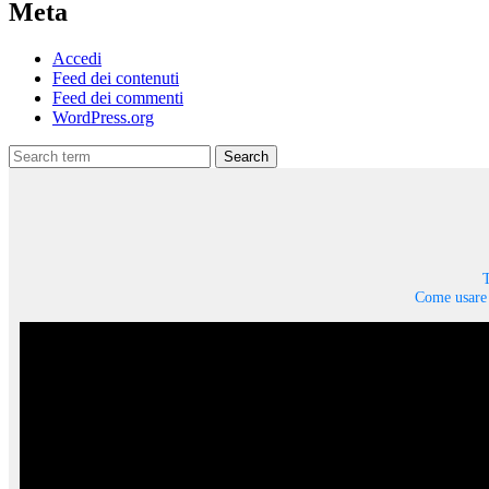
Meta
Accedi
Feed dei contenuti
Feed dei commenti
WordPress.org
Search
T
Come usare 