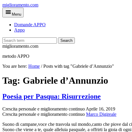
Skip
miglioramento.com
to
Menu
main
content
Domande APPO
Appo
Search
miglioramento.com
metodo APPO
You are here:
Home
/
Posts with tag "Gabriele d’Annunzio"
Tag:
Gabriele d’Annunzio
Poesia per Pasqua: Risurrezione
Crescita personale e miglioramento continuo
Aprile 16, 2019
Crescita personale e miglioramento continuo
Marco Digireale
Suono di campane,voce che trasvola sul mondo,canto che piove dal cielo s
Suono che viene a te, quale alleluia pasquale, a offrirti la gioia di ogni 