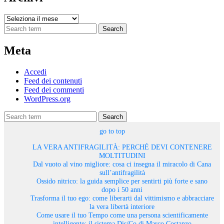
Archivi
Search
Meta
Accedi
Feed dei contenuti
Feed dei commenti
WordPress.org
Search
go to top
LA VERA ANTIFRAGILITÀ: PERCHÉ DEVI CONTENERE
MOLTITUDINI
Dal vuoto al vino migliore: cosa ci insegna il miracolo di Cana
sull’antifragilità
Ossido nitrico: la guida semplice per sentirti più forte e sano
dopo i 50 anni
Trasforma il tuo ego: come liberarti dal vittimismo e abbracciare
la vera libertà interiore
Come usare il tuo Tempo come una persona scientificamente
intelligente: il sistema Dis/Co di Marco Costanzo