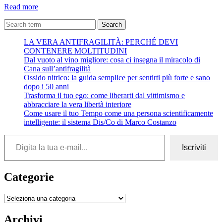
Save
Read more
the
Arctic
Search
LA VERA ANTIFRAGILITÀ: PERCHÉ DEVI
CONTENERE MOLTITUDINI
Dal vuoto al vino migliore: cosa ci insegna il miracolo di
Cana sull’antifragilità
Ossido nitrico: la guida semplice per sentirti più forte e sano
dopo i 50 anni
Trasforma il tuo ego: come liberarti dal vittimismo e
abbracciare la vera libertà interiore
Come usare il tuo Tempo come una persona scientificamente
intelligente: il sistema Dis/Co di Marco Costanzo
Digita la tua e-mail...
Iscriviti
Categorie
Categorie
Archivi