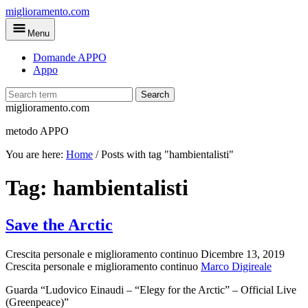
Skip
miglioramento.com
to
Menu
main
content
Domande APPO
Appo
Search
miglioramento.com
metodo APPO
You are here:
Home
/
Posts with tag "hambientalisti"
Tag:
hambientalisti
Save the Arctic
Crescita personale e miglioramento continuo
Dicembre 13, 2019
Crescita personale e miglioramento continuo
Marco Digireale
Guarda “Ludovico Einaudi – “Elegy for the Arctic” – Official Live
(Greenpeace)”