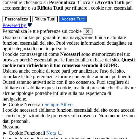
consentire cliccando su
Personalizza
. Clicca su
Accetta Tutti
per
acconsentire o su
Rifiuta Tutti
per rifiutare i cookie non essenziali.
Personalizza
Rifiuta Tutti
Accetta Tutti
Powered by
Personalizza le tue preferenze sui cookie
Usiamo i cookie per garantire una navigazione fluida e abilitare
funzioni essenziali del sito. Puoi vedere informazioni dettagliate su
ogni categoria di cookie qui sotto.
I cookie contrassegnati come
Necessari
sono memorizzati nel tuo
browser perché essenziali per le funzionalità di base del sito.
Questi
cookie non richiedono il tuo consenso secondo il GDPR.
Usiamo anche cookie di terze parti per analizzare l'uso del sito,
ricordare le tue preferenze e fornire contenuti e annunci pertinenti.
Questi saranno attivati solo con il tuo consenso. Puoi scegliere di
abilitare o disabilitare questi cookie, ma tieni presente che disattivare
alcune tipologie potrebbe influire sulla tua esperienza di
navigazione.
►
Cookie Necessari
Sempre Attivo
I cookie necessari abilitano funzioni essenziali del sito come accessi
sicuri e regolazioni delle preferenze di consenso. Non memorizzano
dati personali.
Nessuno
►
Cookie Funzionali
Nota
I cookie funzionali supportano funzioni come la condivisione di