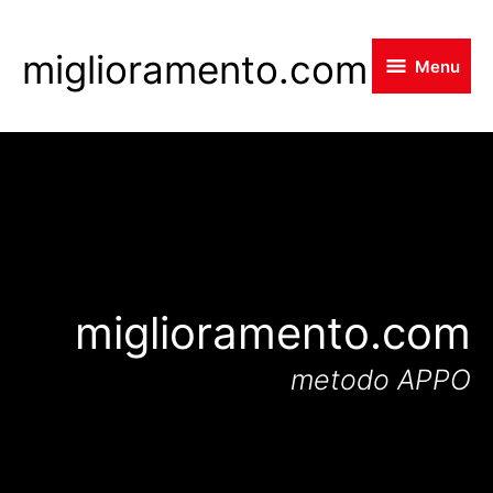
Skip
to
miglioramento.com
Menu
main
content
miglioramento.com
metodo APPO