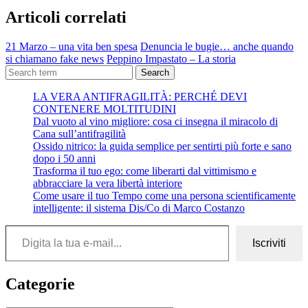
Articoli correlati
21 Marzo – una vita ben spesa
Denuncia le bugie… anche quando
si chiamano fake news
Peppino Impastato – La storia
Search
LA VERA ANTIFRAGILITÀ: PERCHÉ DEVI
CONTENERE MOLTITUDINI
Dal vuoto al vino migliore: cosa ci insegna il miracolo di
Cana sull’antifragilità
Ossido nitrico: la guida semplice per sentirti più forte e sano
dopo i 50 anni
Trasforma il tuo ego: come liberarti dal vittimismo e
abbracciare la vera libertà interiore
Come usare il tuo Tempo come una persona scientificamente
intelligente: il sistema Dis/Co di Marco Costanzo
Digita la tua e-mail...
Iscriviti
Categorie