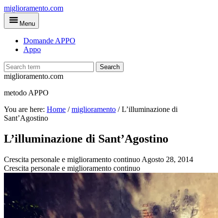
Skip
miglioramento.com
to
Menu
main
content
Domande APPO
Appo
Search
miglioramento.com
metodo APPO
You are here:
Home
/
miglioramento
/
L’illuminazione di
Sant’Agostino
L’illuminazione di Sant’Agostino
Crescita personale e miglioramento continuo
Agosto 28, 2014
Crescita personale e miglioramento continuo