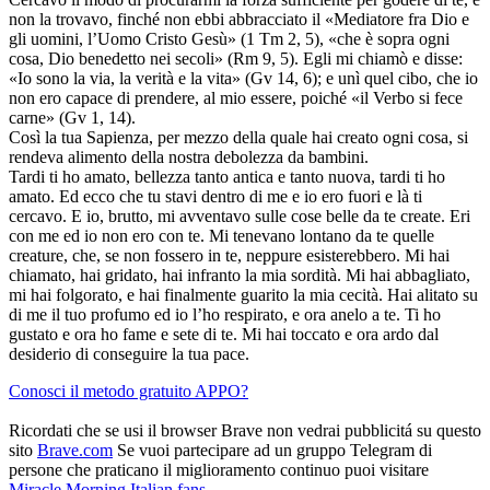
non la trovavo, finché non ebbi abbracciato il «Mediatore fra Dio e
gli uomini, l’Uomo Cristo Gesù» (1 Tm 2, 5), «che è sopra ogni
cosa, Dio benedetto nei secoli» (Rm 9, 5). Egli mi chiamò e disse:
«Io sono la via, la verità e la vita» (Gv 14, 6); e unì quel cibo, che io
non ero capace di prendere, al mio essere, poiché «il Verbo si fece
carne» (Gv 1, 14).
Così la tua Sapienza, per mezzo della quale hai creato ogni cosa, si
rendeva alimento della nostra debolezza da bambini.
Tardi ti ho amato, bellezza tanto antica e tanto nuova, tardi ti ho
amato. Ed ecco che tu stavi dentro di me e io ero fuori e là ti
cercavo. E io, brutto, mi avventavo sulle cose belle da te create. Eri
con me ed io non ero con te. Mi tenevano lontano da te quelle
creature, che, se non fossero in te, neppure esisterebbero. Mi hai
chiamato, hai gridato, hai infranto la mia sordità. Mi hai abbagliato,
mi hai folgorato, e hai finalmente guarito la mia cecità. Hai alitato su
di me il tuo profumo ed io l’ho respirato, e ora anelo a te. Ti ho
gustato e ora ho fame e sete di te. Mi hai toccato e ora ardo dal
desiderio di conseguire la tua pace.
Conosci il metodo gratuito APPO?
Ricordati che se usi il browser Brave non vedrai pubblicitá su questo
sito
Brave.com
Se vuoi partecipare ad un gruppo Telegram di
persone che praticano il miglioramento continuo puoi visitare
Miracle Morning Italian fans