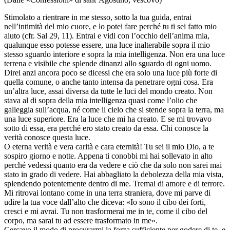
Stimolato a rientrare in me stesso, sotto la tua guida, entrai
nell’intimità del mio cuore, e lo potei fare perché tu ti sei fatto mio
aiuto (cfr. Sal 29, 11). Entrai e vidi con l’occhio dell’anima mia,
qualunque esso potesse essere, una luce inalterabile sopra il mio
stesso sguardo interiore e sopra la mia intelligenza. Non era una luce
terrena e visibile che splende dinanzi allo sguardo di ogni uomo.
Direi anzi ancora poco se dicessi che era solo una luce più forte di
quella comune, o anche tanto intensa da penetrare ogni cosa. Era
un’altra luce, assai diversa da tutte le luci del mondo creato. Non
stava al di sopra della mia intelligenza quasi come l’olio che
galleggia sull’acqua, né come il cielo che si stende sopra la terra, ma
una luce superiore. Era la luce che mi ha creato. E se mi trovavo
sotto di essa, era perché ero stato creato da essa. Chi conosce la
verità conosce questa luce.
O eterna verità e vera carità e cara eternità! Tu sei il mio Dio, a te
sospiro giorno e notte. Appena ti conobbi mi hai sollevato in alto
perché vedessi quanto era da vedere e ciò che da solo non sarei mai
stato in grado di vedere. Hai abbagliato la debolezza della mia vista,
splendendo potentemente dentro di me. Tremai di amore e di terrore.
Mi ritrovai lontano come in una terra straniera, dove mi parve di
udire la tua voce dall’alto che diceva: «Io sono il cibo dei forti,
cresci e mi avrai. Tu non trasformerai me in te, come il cibo del
corpo, ma sarai tu ad essere trasformato in me».
Cercavo il modo di procurarmi la forza sufficiente per godere di te, e