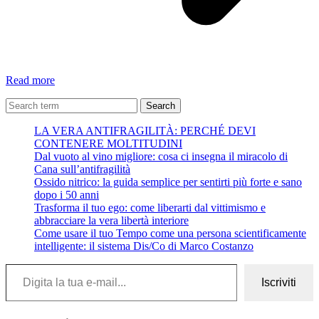
Il
Read more
senso
della
Search
vita
LA VERA ANTIFRAGILITÀ: PERCHÉ DEVI
attraverso
CONTENERE MOLTITUDINI
l’impegno
Dal vuoto al vino migliore: cosa ci insegna il miracolo di
sociale
Cana sull’antifragilità
Ossido nitrico: la guida semplice per sentirti più forte e sano
dopo i 50 anni
Trasforma il tuo ego: come liberarti dal vittimismo e
abbracciare la vera libertà interiore
Come usare il tuo Tempo come una persona scientificamente
intelligente: il sistema Dis/Co di Marco Costanzo
Digita la tua e-mail...
Iscriviti