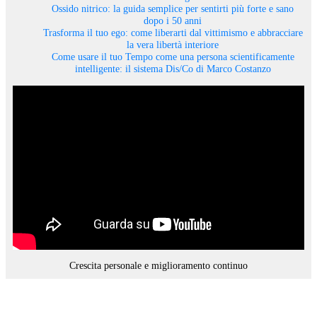
Ossido nitrico: la guida semplice per sentirti più forte e sano
dopo i 50 anni
Trasforma il tuo ego: come liberarti dal vittimismo e abbracciare
la vera libertà interiore
Come usare il tuo Tempo come una persona scientificamente
intelligente: il sistema Dis/Co di Marco Costanzo
Crescita personale e miglioramento continuo