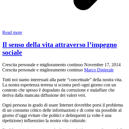
Auguri
Read more
per
un
Il senso della vita attraverso l’impegno
2016
sociale
di
speranza
con
Crescita personale e miglioramento continuo
Novembre 17, 2014
Roberto
Crescita personale e miglioramento continuo
Marco Digireale
Saviano
Tutti noi siamo interessati alla parte “concettuale” della nostra vita.
La nostra esperienza terrena si scontra però ogni giorno con un
contesto che spesso è degradato da corruzione e malaffare che
deriva dalla mancata diffusione dei valori veri.
Ogni persona in grado di usare Internet dovrebbe porsi il problema
di un consumo critico delle informazioni e di come sia possibile al
giorno d’oggi evitare che politici e delinquenti (a volte è una
ripetizione) influenzino la nostra vita culturale.