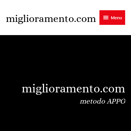
Skip
to
miglioramento.com
Menu
main
content
miglioramento.com
metodo APPO