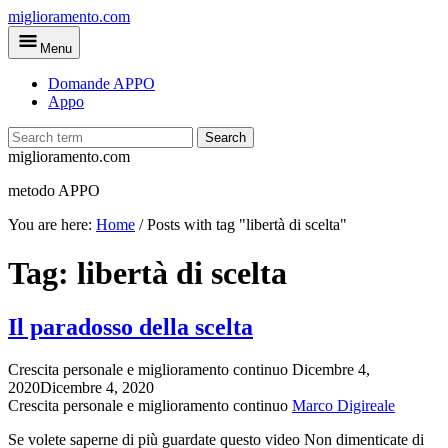
Skip
miglioramento.com
to
Menu
main
content
Domande APPO
Appo
Search
miglioramento.com
metodo APPO
You are here:
Home
/
Posts with tag "libertà di scelta"
Tag:
libertà di scelta
Il paradosso della scelta
Crescita personale e miglioramento continuo
Dicembre 4,
2020
Dicembre 4, 2020
Crescita personale e miglioramento continuo
Marco Digireale
Se volete saperne di più guardate questo video Non dimenticate di