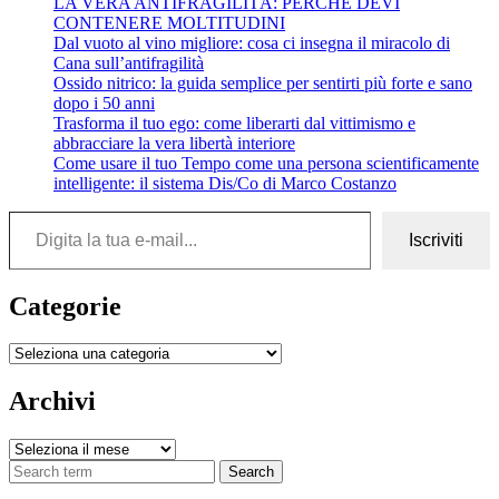
LA VERA ANTIFRAGILITÀ: PERCHÉ DEVI
e
CONTENERE MOLTITUDINI
la
Dal vuoto al vino migliore: cosa ci insegna il miracolo di
dignità
Cana sull’antifragilità
dell’uomo
Ossido nitrico: la guida semplice per sentirti più forte e sano
dopo i 50 anni
Trasforma il tuo ego: come liberarti dal vittimismo e
abbracciare la vera libertà interiore
Come usare il tuo Tempo come una persona scientificamente
intelligente: il sistema Dis/Co di Marco Costanzo
Digita la tua e-mail...
Iscriviti
Categorie
Categorie
Archivi
Archivi
Search