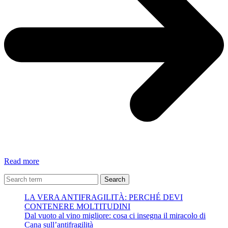
Impegnati
Read more
a
salvare
Search
il
LA VERA ANTIFRAGILITÀ: PERCHÉ DEVI
mondo
CONTENERE MOLTITUDINI
Dal vuoto al vino migliore: cosa ci insegna il miracolo di
Cana sull’antifragilità