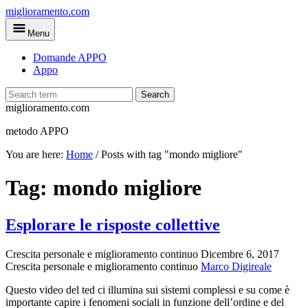
Skip
miglioramento.com
to
Menu
main
content
Domande APPO
Appo
Search
miglioramento.com
metodo APPO
You are here:
Home
/
Posts with tag "mondo migliore"
Tag:
mondo migliore
Esplorare le risposte collettive
Crescita personale e miglioramento continuo
Dicembre 6, 2017
Crescita personale e miglioramento continuo
Marco Digireale
Questo video del ted ci illumina sui sistemi complessi e su come è
importante capire i fenomeni sociali in funzione dell’ordine e del