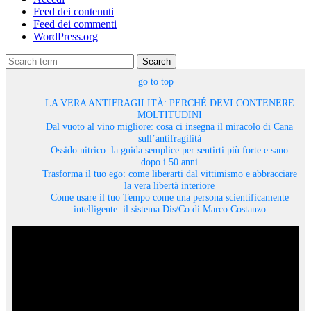
Feed dei contenuti
Feed dei commenti
WordPress.org
Search
go to top
LA VERA ANTIFRAGILITÀ: PERCHÉ DEVI CONTENERE
MOLTITUDINI
Dal vuoto al vino migliore: cosa ci insegna il miracolo di Cana
sull’antifragilità
Ossido nitrico: la guida semplice per sentirti più forte e sano
dopo i 50 anni
Trasforma il tuo ego: come liberarti dal vittimismo e abbracciare
la vera libertà interiore
Come usare il tuo Tempo come una persona scientificamente
intelligente: il sistema Dis/Co di Marco Costanzo