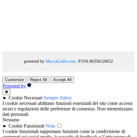
powered by
MuccaGialla.com
. P.IVA 06350120652
Customize
Reject All
Accept All
Powered by
✖
►
Cookie Necessari
Sempre Attivo
I cookie necessari abilitano funzioni essenziali del sito come accessi
sicuri e regolazioni delle preferenze di consenso. Non memorizzano
dati personali.
Nessuno
►
Cookie Funzionali
Nota
I cookie funzionali supportano funzioni come la condivisione di
contenuti sui social media, la raccolta di feedback e l’attivazione di