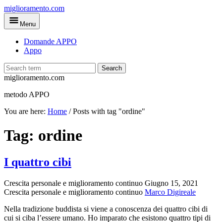
Skip
miglioramento.com
to
Menu
main
content
Domande APPO
Appo
Search
miglioramento.com
metodo APPO
You are here:
Home
/
Posts with tag "ordine"
Tag:
ordine
I quattro cibi
Crescita personale e miglioramento continuo
Giugno 15, 2021
Crescita personale e miglioramento continuo
Marco Digireale
Nella tradizione buddista si viene a conoscenza dei quattro cibi di
cui si ciba l’essere umano. Ho imparato che esistono quattro tipi di