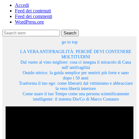
Accedi
Feed dei contenuti
Feed dei commenti
WordPress.org
Search
go to top
LA VERA ANTIFRAGILITÀ: PERCHÉ DEVI CONTENERE
MOLTITUDINI
Dal vuoto al vino migliore: cosa ci insegna il miracolo di Cana
sull’antifragilità
Ossido nitrico: la guida semplice per sentirti più forte e sano
dopo i 50 anni
Trasforma il tuo ego: come liberarti dal vittimismo e abbracciare
la vera libertà interiore
Come usare il tuo Tempo come una persona scientificamente
intelligente: il sistema Dis/Co di Marco Costanzo