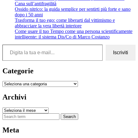
Cana sull’antifragilità
Ossido nitrico: la guida semplice per sentirti più forte e sano
dopo i 50 anni
Trasforma il tuo ego: come liberarti dal vittimismo e
abbracciare la vera libertà interiore
Come usare il tuo Tempo come una persona scientificamente
intelligente: il sistema Dis/Co di Marco Costanzo
Digita la tua e-mail...
Iscriviti
Categorie
Categorie
Archivi
Archivi
Search
Meta