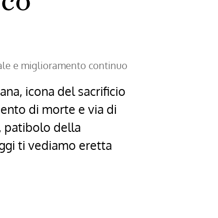
sco
ale e miglioramento continuo
na, icona del sacrificio
nto di morte e via di
 patibolo della
oggi ti vediamo eretta