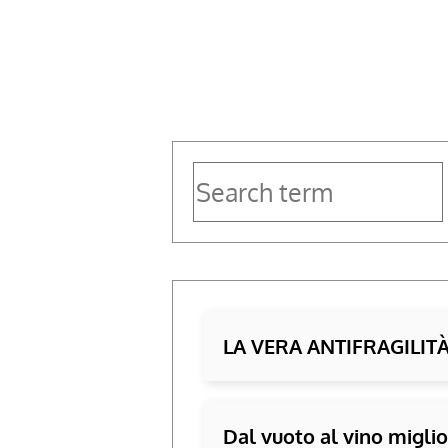
jovanotti
LA VERA ANTIFRAGILIT
Dal vuoto al vino miglior