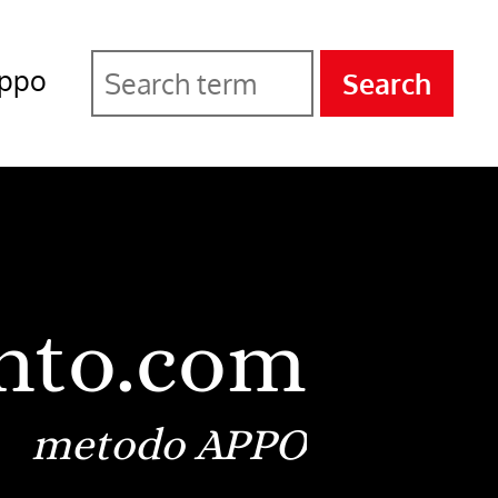
ppo
Search
nto.com
metodo APPO