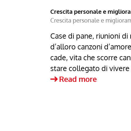
Crescita personale e miglio
Crescita personale e miglior
Case di pane, riunioni di
d’alloro canzoni d’amore 
cade, vita che scorre can
stare collegato di vivere
mi
Read more
fido
di
te
–