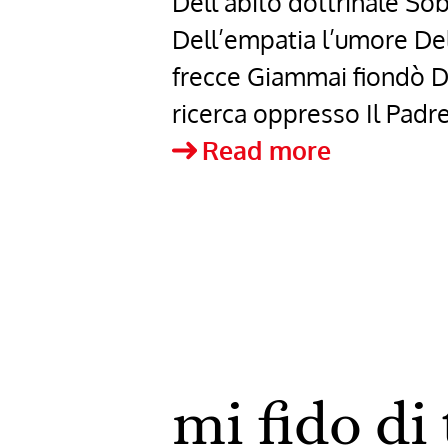
Dell’abito dottrinale So
Dell’empatia l’umore Del 
frecce Giammai fiondò Del
ricerca oppresso Il Padre
La
Read more
Rinuncia
Più
Grande
–
Angela
Petriccio
mi fido di 