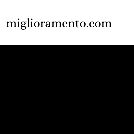
Skip
to
miglioramento.com
main
content