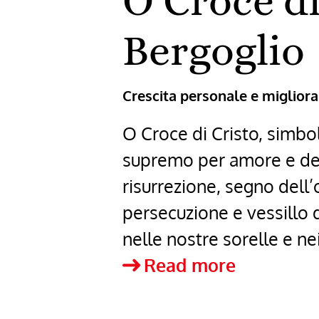
O Croce di
Bergoglio
Crescita personale e miglio
O Croce di Cristo, simbol
supremo per amore e del
risurrezione, segno del
persecuzione e vessillo d
nelle nostre sorelle e nei 
O
Read more
Croce
di