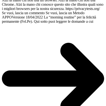
Alzi la mano chi non usa un browser. Alzi la mano chi non usa
Chrome. Alzi la mano chi conosce questo sito che illustra quali sono
i migliori browsers per la nostra sicurezza. https://privacytests.org/
Se vuoi, lascia un commento Se vuoi, lascia un Metodo
APPOVersione 18/04/2022 La “morning routine” per la felicità
permanente (Fel.Pe). Qui sotto puoi leggere le domande a cui