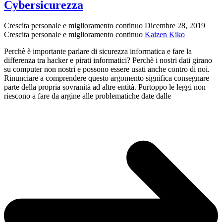
Federico
Cybersicurezza
Dossena
sul
Crescita personale e miglioramento continuo
Dicembre 28, 2019
software
Crescita personale e miglioramento continuo
Kaizen Kiko
libero.
Sabato
Perchè è importante parlare di sicurezza informatica e fare la
17
differenza tra hacker e pirati informatici? Perchè i nostri dati girano
Luglio
su computer non nostri e possono essere usati anche contro di noi.
2021
Rinunciare a comprendere questo argomento significa consegnare
ore
parte della propria sovranità ad altre entità. Purtoppo le leggi non
20.30″
riescono a fare da argine alle problematiche date dalle