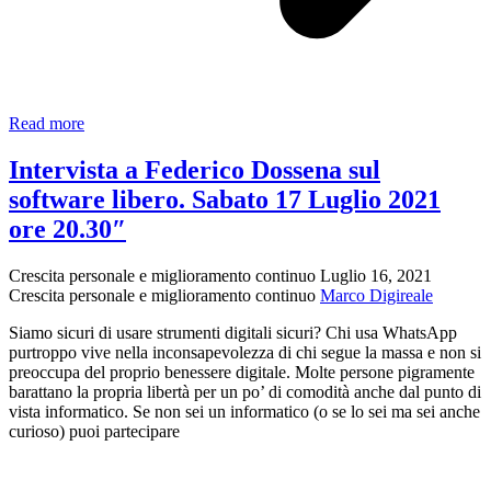
I
Read more
migliori
browsers
Intervista a Federico Dossena sul
per
software libero. Sabato 17 Luglio 2021
la
tua
ore 20.30″
sicurezza
online
Crescita personale e miglioramento continuo
Luglio 16, 2021
Crescita personale e miglioramento continuo
Marco Digireale
Siamo sicuri di usare strumenti digitali sicuri? Chi usa WhatsApp
purtroppo vive nella inconsapevolezza di chi segue la massa e non si
preoccupa del proprio benessere digitale. Molte persone pigramente
barattano la propria libertà per un po’ di comodità anche dal punto di
vista informatico. Se non sei un informatico (o se lo sei ma sei anche
curioso) puoi partecipare