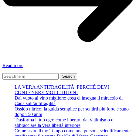
Cybersicurezza
Read more
Search
LA VERA ANTIFRAGILITÀ: PERCHÉ DEVI
CONTENERE MOLTITUDINI
Dal vuoto al vino migliore: cosa ci insegna il miracolo di
Cana sull’antifragilità
Ossido nitrico: la guida semplice per sentirti più forte e sano
dopo i 50 anni
Trasforma il tuo ego: come liberarti dal vittimismo e
abbracciare la vera libertà interiore
Come usare il tuo Tempo come una persona scientificamente