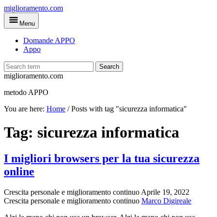
Skip
miglioramento.com
to
Menu
main
content
Domande APPO
Appo
Search
miglioramento.com
metodo APPO
You are here:
Home
/
Posts with tag "sicurezza informatica"
Tag:
sicurezza informatica
I migliori browsers per la tua sicurezza
online
Crescita personale e miglioramento continuo
Aprile 19, 2022
Crescita personale e miglioramento continuo
Marco Digireale