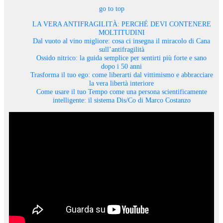
go to top
LA VERA ANTIFRAGILITÀ: PERCHÉ DEVI CONTENERE
MOLTITUDINI
Dal vuoto al vino migliore: cosa ci insegna il miracolo di Cana
sull’antifragilità
Ossido nitrico: la guida semplice per sentirti più forte e sano
dopo i 50 anni
Trasforma il tuo ego: come liberarti dal vittimismo e abbracciare
la vera libertà interiore
Come usare il tuo Tempo come una persona scientificamente
intelligente: il sistema Dis/Co di Marco Costanzo