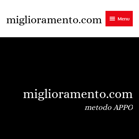
Skip
to
miglioramento.com
Menu
main
content
miglioramento.com
metodo APPO