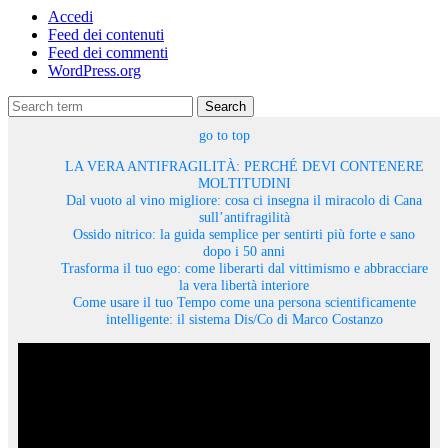
Accedi
Feed dei contenuti
Feed dei commenti
WordPress.org
Search
go to top
LA VERA ANTIFRAGILITÀ: PERCHÉ DEVI CONTENERE
MOLTITUDINI
Dal vuoto al vino migliore: cosa ci insegna il miracolo di Cana
sull’antifragilità
Ossido nitrico: la guida semplice per sentirti più forte e sano
dopo i 50 anni
Trasforma il tuo ego: come liberarti dal vittimismo e abbracciare
la vera libertà interiore
Come usare il tuo Tempo come una persona scientificamente
intelligente: il sistema Dis/Co di Marco Costanzo