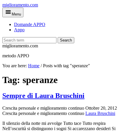
Skip
miglioramento.com
to
Menu
main
content
Domande APPO
Appo
Search
miglioramento.com
metodo APPO
You are here:
Home
/
Posts with tag "speranze"
Tag:
speranze
Sempre di Laura Bruschini
Crescita personale e miglioramento continuo
Ottobre 20, 2012
Crescita personale e miglioramento continuo
Laura Bruschini
Il silenzio della notte mi avvolge Tutto tace Tutto respira
Nell’oscurità si distinguono i sogni Si accarezzano desideri Si