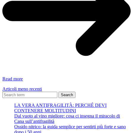
Guida
Read more
per
Articoli meno recenti
Telegram
su
Search
Apple
LA VERA ANTIFRAGILITÀ: PERCHÉ DEVI
ed
CONTENERE MOLTITUDINI
Android.
Dal vuoto al vino migliore: cosa ci insegna il miracolo di
Cana sull’antifragilità
Ossido nitrico: la guida semplice per sentirti più forte e sano
dopo i 50 anni