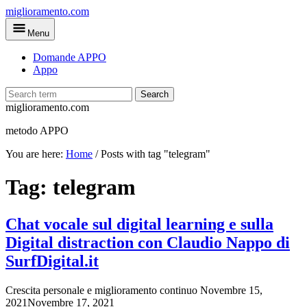
Skip
miglioramento.com
to
Menu
main
content
Domande APPO
Appo
Search
miglioramento.com
metodo APPO
You are here:
Home
/
Posts with tag "telegram"
Tag:
telegram
Chat vocale sul digital learning e sulla
Digital distraction con Claudio Nappo di
SurfDigital.it
Crescita personale e miglioramento continuo
Novembre 15,
2021
Novembre 17, 2021