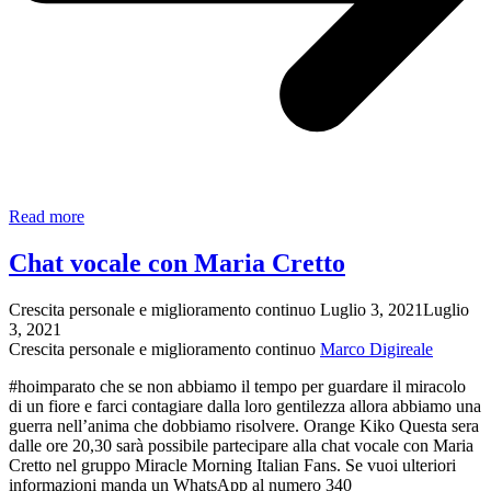
Chat
Read more
vocale
con
Chat vocale con Maria Cretto
intervista
a
Crescita personale e miglioramento continuo
Luglio 3, 2021
Luglio
Maria
3, 2021
Cretto
Crescita personale e miglioramento continuo
Marco Digireale
autrice
del
#hoimparato che se non abbiamo il tempo per guardare il miracolo
libro
di un fiore e farci contagiare dalla loro gentilezza allora abbiamo una
“Prima
guerra nell’anima che dobbiamo risolvere. Orange Kiko Questa sera
che
dalle ore 20,30 sarà possibile partecipare alla chat vocale con Maria
tu
Cretto nel gruppo Miracle Morning Italian Fans. Se vuoi ulteriori
nascessi”.
informazioni manda un WhatsApp al numero 340