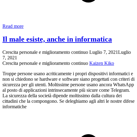
Chat
Read more
vocale
sul
Il male esiste, anche in informatica
digital
learning
Crescita personale e miglioramento continuo
Luglio 7, 2021
Luglio
e
7, 2021
sulla
Crescita personale e miglioramento continuo
Kaizen Kiko
Digital
distraction
Troppe persone usano acriticamente i propri dispositivi informatici e
con
non si chiedono se hardware e software siano progettati con criteri di
Claudio
sicurezza per gli utenti. Moltissime persone usano ancora WhatsApp
Nappo
al posto di applicazioni intrinsecamente più sicure come Telegram.
di
La sicurezza della società dipende moltissimo dalla cultura dei
SurfDigital.it
cittadini che la compongono. Se deleghiamo agli altri le nostre difese
informatiche