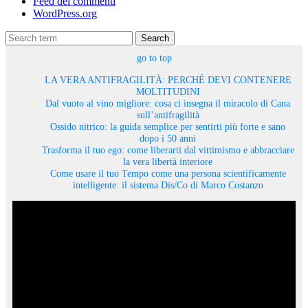
Feed dei commenti
WordPress.org
Search
go to top
LA VERA ANTIFRAGILITÀ: PERCHÉ DEVI CONTENERE
MOLTITUDINI
Dal vuoto al vino migliore: cosa ci insegna il miracolo di Cana
sull’antifragilità
Ossido nitrico: la guida semplice per sentirti più forte e sano
dopo i 50 anni
Trasforma il tuo ego: come liberarti dal vittimismo e abbracciare
la vera libertà interiore
Come usare il tuo Tempo come una persona scientificamente
intelligente: il sistema Dis/Co di Marco Costanzo