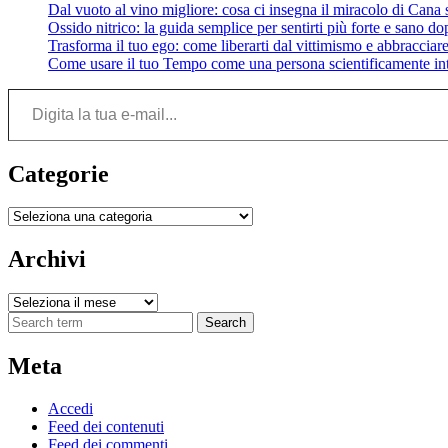
Dal vuoto al vino migliore: cosa ci insegna il miracolo di Cana su
Ossido nitrico: la guida semplice per sentirti più forte e sano do
Trasforma il tuo ego: come liberarti dal vittimismo e abbracciare 
Come usare il tuo Tempo come una persona scientificamente int
Digita la tua e-mail...
Categorie
Categorie
Archivi
Archivi
Search
Meta
Accedi
Feed dei contenuti
Feed dei commenti