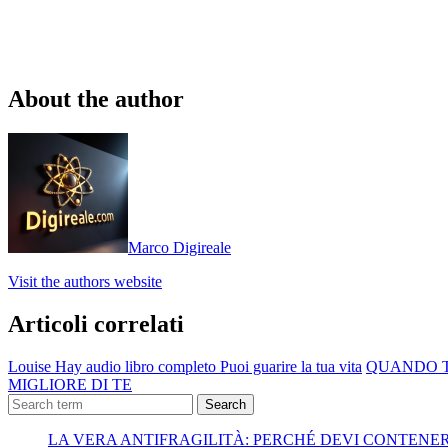
About the author
Marco Digireale
Visit the authors website
Articoli correlati
Louise Hay audio libro completo Puoi guarire la tua vita
QUANDO T
MIGLIORE DI TE
Search
LA VERA ANTIFRAGILITÀ: PERCHÉ DEVI CONTENE