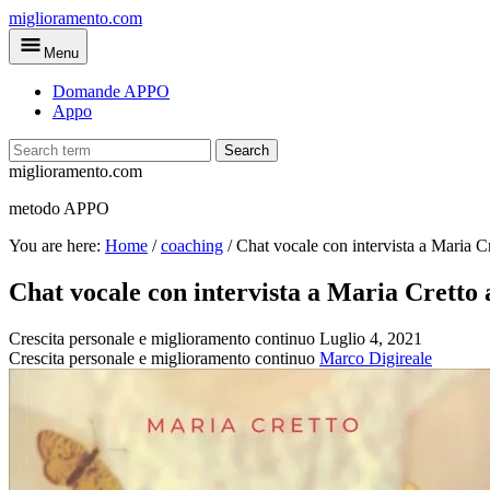
Skip
miglioramento.com
to
Menu
main
content
Domande APPO
Appo
Search
miglioramento.com
metodo APPO
You are here:
Home
/
coaching
/
Chat vocale con intervista a Maria Cr
Chat vocale con intervista a Maria Cretto a
Crescita personale e miglioramento continuo
Luglio 4, 2021
Crescita personale e miglioramento continuo
Marco Digireale