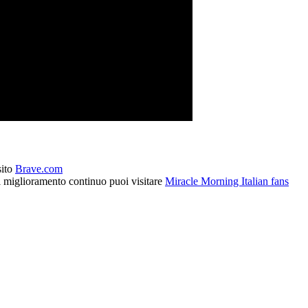
sito
Brave.com
l miglioramento continuo puoi visitare
Miracle Morning Italian fans