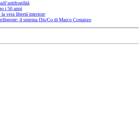
ll’antifragilità
po i 50 anni
la vera libertà interiore
elligente: il sistema Dis/Co di Marco Costanzo