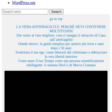
WordPress.org
Search
go to top
LA VERA ANTIFRAGILITÀ: PERCHÉ DEVI CONTENERE
MOLTITUDINI
Dal vuoto al vino migliore: cosa ci insegna il miracolo di Cana
sull’antifragilità
Ossido nitrico: la guida semplice per sentirti più forte e sano
dopo i 50 anni
Trasforma il tuo ego: come liberarti dal vittimismo e abbracciare
la vera libertà interiore
Come usare il tuo Tempo come una persona scientificamente
intelligente: il sistema Dis/Co di Marco Costanzo