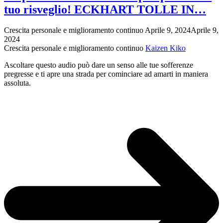
sofferenza
tuo risveglio! ECKHART TOLLE IN…
può
portare
al
Crescita personale e miglioramento continuo
Aprile 9, 2024
Aprile 9,
tuo
2024
risveglio!
Crescita personale e miglioramento continuo
Kaizen Kiko
ECKHART
TOLLE
Ascoltare questo audio può dare un senso alle tue sofferenze
IN…
pregresse e ti apre una strada per cominciare ad amarti in maniera
assoluta.