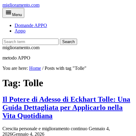
Skip
miglioramento.com
to
Menu
main
content
Domande APPO
Appo
Search
miglioramento.com
metodo APPO
You are here:
Home
/
Posts with tag "Tolle"
Tag:
Tolle
Il Potere di Adesso di Eckhart Tolle: Una
Guida Dettagliata per Applicarlo nella
Vita Quotidiana
Crescita personale e miglioramento continuo
Gennaio 4,
2026
Gennaio 4, 2026