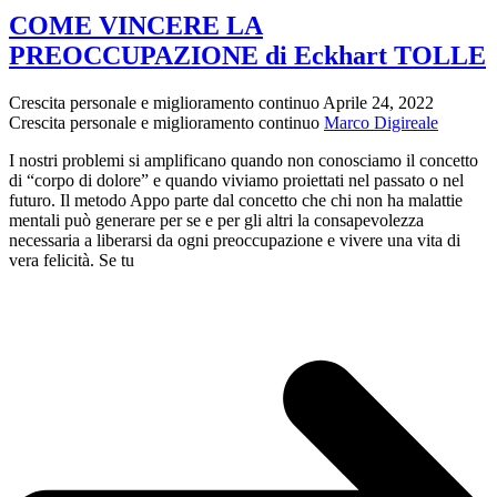
DI
COME VINCERE LA
ADESSO
PREOCCUPAZIONE di Eckhart TOLLE
Audiolibro
–
Eckhart
Crescita personale e miglioramento continuo
Aprile 24, 2022
Tolle
Crescita personale e miglioramento continuo
Marco Digireale
I nostri problemi si amplificano quando non conosciamo il concetto
di “corpo di dolore” e quando viviamo proiettati nel passato o nel
futuro. Il metodo Appo parte dal concetto che chi non ha malattie
mentali può generare per se e per gli altri la consapevolezza
necessaria a liberarsi da ogni preoccupazione e vivere una vita di
vera felicità. Se tu