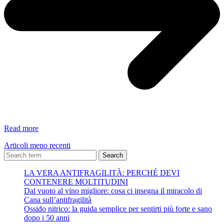
COME
Read more
VINCERE
Articoli meno recenti
LA
PREOCCUPAZIONE
Search
di
LA VERA ANTIFRAGILITÀ: PERCHÉ DEVI
Eckhart
CONTENERE MOLTITUDINI
TOLLE
Dal vuoto al vino migliore: cosa ci insegna il miracolo di
Cana sull’antifragilità
Ossido nitrico: la guida semplice per sentirti più forte e sano
dopo i 50 anni