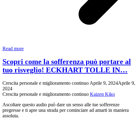
Il
Read more
Potere
di
Scopri come la sofferenza può portare al
Adesso
tuo risveglio! ECKHART TOLLE IN…
di
Eckhart
Tolle:
Crescita personale e miglioramento continuo
Aprile 9, 2024
Aprile 9,
Una
2024
Guida
Crescita personale e miglioramento continuo
Kaizen Kiko
Dettagliata
per
Ascoltare questo audio può dare un senso alle tue sofferenze
Applicarlo
pregresse e ti apre una strada per cominciare ad amarti in maniera
nella
assoluta.
Vita
Quotidiana