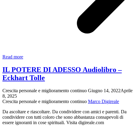
Scopri
Read more
come
la
IL POTERE DI ADESSO Audiolibro –
sofferenza
Eckhart Tolle
può
portare
al
Crescita personale e miglioramento continuo
Giugno 14, 2022
Aprile
tuo
8, 2025
risveglio!
Crescita personale e miglioramento continuo
Marco Digireale
ECKHART
TOLLE
Da ascoltare e riascoltare. Da condividere con amici e parenti. Da
IN…
condividere con tutti coloro che sono abbastanza consapevoli di
essere ignoranti in cose spirituali. Visita digireale.com