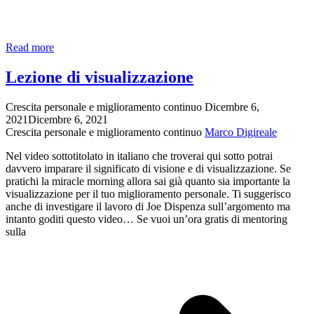
How
Read more
visualisation
can
Lezione di visualizzazione
change
your
Crescita personale e miglioramento continuo
Dicembre 6,
life
2021
Dicembre 6, 2021
|
Crescita personale e miglioramento continuo
Marco Digireale
Ana
Isabel
Nel video sottotitolato in italiano che troverai qui sotto potrai
Bacallado
davvero imparare il significato di visione e di visualizzazione. Se
–
pratichi la miracle morning allora sai già quanto sia importante la
sottotitoli
visualizzazione per il tuo miglioramento personale. Ti suggerisco
in
anche di investigare il lavoro di Joe Dispenza sull’argomento ma
italiano
intanto goditi questo video… Se vuoi un’ora gratis di mentoring
sulla