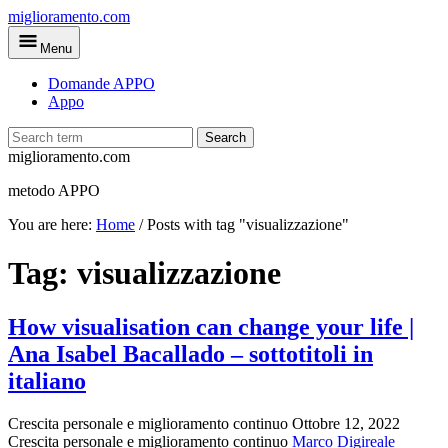
Skip
miglioramento.com
to
Menu
main
content
Domande APPO
Appo
Search
miglioramento.com
metodo APPO
You are here:
Home
/
Posts with tag "visualizzazione"
Tag:
visualizzazione
How visualisation can change your life |
Ana Isabel Bacallado – sottotitoli in
italiano
Crescita personale e miglioramento continuo
Ottobre 12, 2022
Crescita personale e miglioramento continuo
Marco Digireale