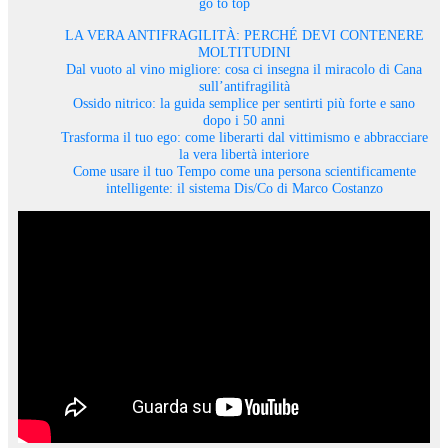
go to top
LA VERA ANTIFRAGILITÀ: PERCHÉ DEVI CONTENERE
MOLTITUDINI
Dal vuoto al vino migliore: cosa ci insegna il miracolo di Cana
sull’antifragilità
Ossido nitrico: la guida semplice per sentirti più forte e sano
dopo i 50 anni
Trasforma il tuo ego: come liberarti dal vittimismo e abbracciare
la vera libertà interiore
Come usare il tuo Tempo come una persona scientificamente
intelligente: il sistema Dis/Co di Marco Costanzo