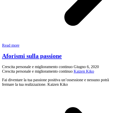
Chit
Read more
Shakti
per
Aforismi sulla passione
il
Successo
Crescita personale e miglioramento continuo
Giugno 6, 2020
–
Crescita personale e miglioramento continuo
Kaizen Kiko
Meditazione
guidata
Fai diventare la tua passione positiva un’ossessione e nessuno potrà
fermare la tua realizzazione. Kaizen Kiko