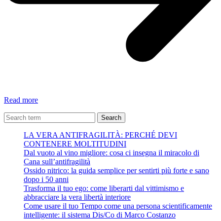
Come
Read more
togliere
le
Search
cattive
LA VERA ANTIFRAGILITÀ: PERCHÉ DEVI
abitudini
CONTENERE MOLTITUDINI
dal
Dal vuoto al vino migliore: cosa ci insegna il miracolo di
nostro
Cana sull’antifragilità
cervello:
Ossido nitrico: la guida semplice per sentirti più forte e sano
Giuliano
dopo i 50 anni
Trenti
Trasforma il tuo ego: come liberarti dal vittimismo e
abbracciare la vera libertà interiore
Come usare il tuo Tempo come una persona scientificamente
intelligente: il sistema Dis/Co di Marco Costanzo