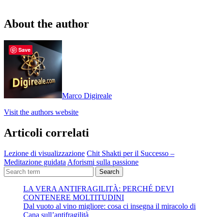
About the author
Save
Marco Digireale
Visit the authors website
Articoli correlati
Lezione di visualizzazione
Chit Shakti per il Successo –
Meditazione guidata
Aforismi sulla passione
Search
LA VERA ANTIFRAGILITÀ: PERCHÉ DEVI
CONTENERE MOLTITUDINI
Dal vuoto al vino migliore: cosa ci insegna il miracolo di
Cana sull’antifragilità