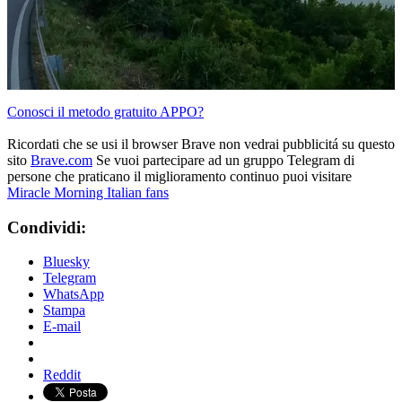
Conosci il metodo gratuito APPO?
Ricordati che se usi il browser Brave non vedrai pubblicitá su questo
sito
Brave.com
Se vuoi partecipare ad un gruppo Telegram di
persone che praticano il miglioramento continuo puoi visitare
Miracle Morning Italian fans
Condividi:
Bluesky
Telegram
WhatsApp
Stampa
E-mail
Reddit