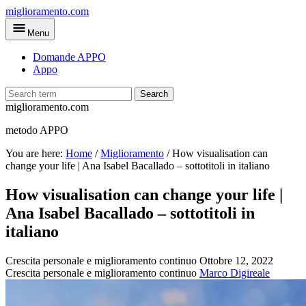
Skip
miglioramento.com
to
Menu
main
content
Domande APPO
Appo
Search
miglioramento.com
metodo APPO
You are here:
Home
/
Miglioramento
/
How visualisation can
change your life | Ana Isabel Bacallado – sottotitoli in italiano
How visualisation can change your life |
Ana Isabel Bacallado – sottotitoli in
italiano
Crescita personale e miglioramento continuo
Ottobre 12, 2022
Crescita personale e miglioramento continuo
Marco Digireale