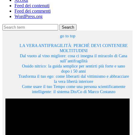
Accedi
Feed dei contenuti
Feed dei commenti
WordPress.org
Search
go to top
LA VERA ANTIFRAGILITÀ: PERCHÉ DEVI CONTENERE
MOLTITUDINI
Dal vuoto al vino migliore: cosa ci insegna il miracolo di Cana
sull’antifragilità
Ossido nitrico: la guida semplice per sentirti più forte e sano
dopo i 50 anni
Trasforma il tuo ego: come liberarti dal vittimismo e abbracciare
la vera libertà interiore
Come usare il tuo Tempo come una persona scientificamente
intelligente: il sistema Dis/Co di Marco Costanzo