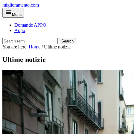
Skip
miglioramento.com
to
Menu
main
content
Domande APPO
Appo
Search
You are here:
Home
/
Ultime notizie
Ultime notizie