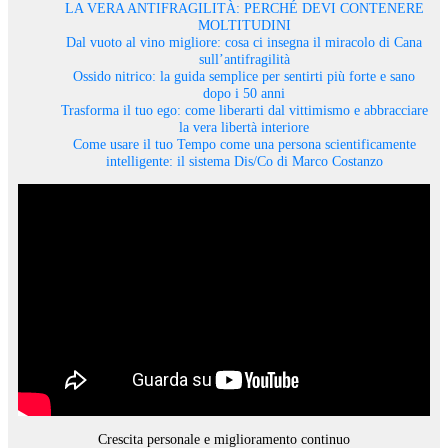
LA VERA ANTIFRAGILITÀ: PERCHÉ DEVI CONTENERE
MOLTITUDINI
Dal vuoto al vino migliore: cosa ci insegna il miracolo di Cana
sull’antifragilità
Ossido nitrico: la guida semplice per sentirti più forte e sano
dopo i 50 anni
Trasforma il tuo ego: come liberarti dal vittimismo e abbracciare
la vera libertà interiore
Come usare il tuo Tempo come una persona scientificamente
intelligente: il sistema Dis/Co di Marco Costanzo
Crescita personale e miglioramento continuo