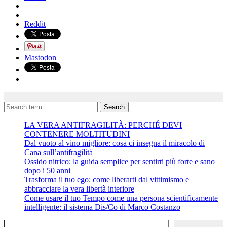
Reddit
Mastodon
Search
LA VERA ANTIFRAGILITÀ: PERCHÉ DEVI
CONTENERE MOLTITUDINI
Dal vuoto al vino migliore: cosa ci insegna il miracolo di
Cana sull’antifragilità
Ossido nitrico: la guida semplice per sentirti più forte e sano
dopo i 50 anni
Trasforma il tuo ego: come liberarti dal vittimismo e
abbracciare la vera libertà interiore
Come usare il tuo Tempo come una persona scientificamente
intelligente: il sistema Dis/Co di Marco Costanzo
Digita la tua e-mail...