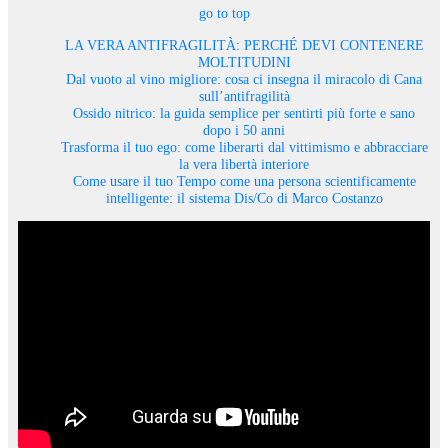
go to top
LA VERA ANTIFRAGILITÀ: PERCHÉ DEVI CONTENERE
MOLTITUDINI
Dal vuoto al vino migliore: cosa ci insegna il miracolo di Cana
sull’antifragilità
Ossido nitrico: la guida semplice per sentirti più forte e sano
dopo i 50 anni
Trasforma il tuo ego: come liberarti dal vittimismo e abbracciare
la vera libertà interiore
Come usare il tuo Tempo come una persona scientificamente
intelligente: il sistema Dis/Co di Marco Costanzo