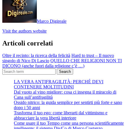
Marco Digireale
Visit the authors website
Articoli correlati
Oltre il recinto: la ricerca della felicità
Hard to trust – Il nuovo
singolo di Nico Di Lascio
QUELLO CHE RELIGIONI NON TI
DICONO (anche fuori dalla religione c’è …)
Search
LA VERA ANTIFRAGILITÀ: PERCHÉ DEVI
CONTENERE MOLTITUDINI
Dal vuoto al vino migliore: cosa ci insegna il miracolo di
Cana sull’antifragilità
Ossido nitrico: la guida semplice per sentirti più forte e sano
dopo i 50 anni
Trasforma il tuo ego: come liberarti dal vittimismo e
abbracciare la vera libertà interiore
Come usare il tuo Tempo come una persona scientificamente
intelligente: il sistema Dis/Co di Marco Costanzo