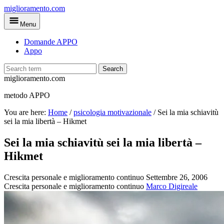
Skip
miglioramento.com
to
Menu
main
content
Domande APPO
Appo
Search
miglioramento.com
metodo APPO
You are here:
Home
/
psicologia motivazionale
/
Sei la mia schiavitù
sei la mia libertà – Hikmet
Sei la mia schiavitù sei la mia libertà –
Hikmet
Crescita personale e miglioramento continuo
Settembre 26, 2006
Crescita personale e miglioramento continuo
Marco Digireale