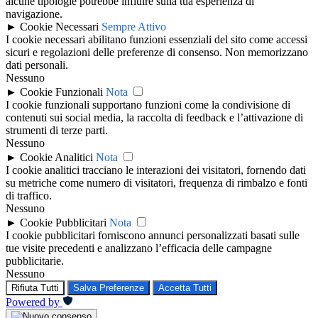
alcune tipologie potrebbe influire sulla tua esperienza di
navigazione.
►
Cookie Necessari
Sempre Attivo
I cookie necessari abilitano funzioni essenziali del sito come accessi
sicuri e regolazioni delle preferenze di consenso. Non memorizzano
dati personali.
Nessuno
►
Cookie Funzionali
Nota
I cookie funzionali supportano funzioni come la condivisione di
contenuti sui social media, la raccolta di feedback e l’attivazione di
strumenti di terze parti.
Nessuno
►
Cookie Analitici
Nota
I cookie analitici tracciano le interazioni dei visitatori, fornendo dati
su metriche come numero di visitatori, frequenza di rimbalzo e fonti
di traffico.
Nessuno
►
Cookie Pubblicitari
Nota
I cookie pubblicitari forniscono annunci personalizzati basati sulle
tue visite precedenti e analizzano l’efficacia delle campagne
pubblicitarie.
Nessuno
Rifiuta Tutti
Salva Preferenze
Accetta Tutti
Powered by