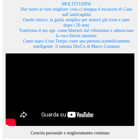
MOLTITUDINI
Dal vuoto al vino migliore: cosa ci insegna il miracolo di Cana
sull’antifragilità
Ossido nitrico: la guida semplice per sentirti più forte e sano
dopo i 50 anni
Trasforma il tuo ego: come liberarti dal vittimismo e abbracciare
la vera libertà interiore
Come usare il tuo Tempo come una persona scientificamente
intelligente: il sistema Dis/Co di Marco Costanzo
Crescita personale e miglioramento continuo