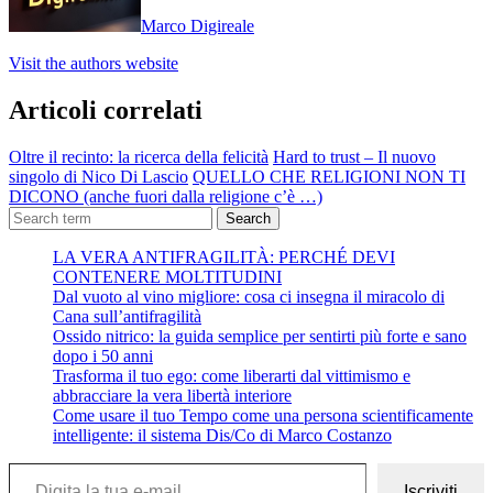
Marco Digireale
Visit the authors website
Articoli correlati
Oltre il recinto: la ricerca della felicità
Hard to trust – Il nuovo
singolo di Nico Di Lascio
QUELLO CHE RELIGIONI NON TI
DICONO (anche fuori dalla religione c’è …)
Search
LA VERA ANTIFRAGILITÀ: PERCHÉ DEVI
CONTENERE MOLTITUDINI
Dal vuoto al vino migliore: cosa ci insegna il miracolo di
Cana sull’antifragilità
Ossido nitrico: la guida semplice per sentirti più forte e sano
dopo i 50 anni
Trasforma il tuo ego: come liberarti dal vittimismo e
abbracciare la vera libertà interiore
Come usare il tuo Tempo come una persona scientificamente
intelligente: il sistema Dis/Co di Marco Costanzo
Digita la tua e-mail...
Iscriviti