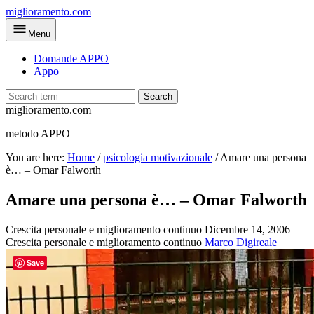
Skip
miglioramento.com
to
Menu
main
content
Domande APPO
Appo
Search
miglioramento.com
metodo APPO
You are here:
Home
/
psicologia motivazionale
/
Amare una persona
è… – Omar Falworth
Amare una persona è… – Omar Falworth
Crescita personale e miglioramento continuo
Dicembre 14, 2006
Crescita personale e miglioramento continuo
Marco Digireale
Save