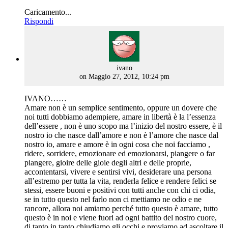
Caricamento...
Rispondi
says:
ivano
on Maggio 27, 2012, 10:24 pm
IVANO……
Amare non è un semplice sentimento, oppure un dovere che
noi tutti dobbiamo adempiere, amare in libertà è la l’essenza
dell’essere , non è uno scopo ma l’inizio del nostro essere, è il
nostro io che nasce dall’amore e non è l’amore che nasce dal
nostro io, amare e amore è in ogni cosa che noi facciamo ,
ridere, sorridere, emozionare ed emozionarsi, piangere o far
piangere, gioire delle gioie degli altri e delle proprie,
accontentarsi, vivere e sentirsi vivi, desiderare una persona
all’estremo per tutta la vita, renderla felice e rendere felici se
stessi, essere buoni e positivi con tutti anche con chi ci odia,
se in tutto questo nel farlo non ci mettiamo ne odio e ne
rancore, allora noi amiamo perché tutto questo è amare, tutto
questo è in noi e viene fuori ad ogni battito del nostro cuore,
di tanto in tanto chiudiamo gli occhi e proviamo ad ascoltare il