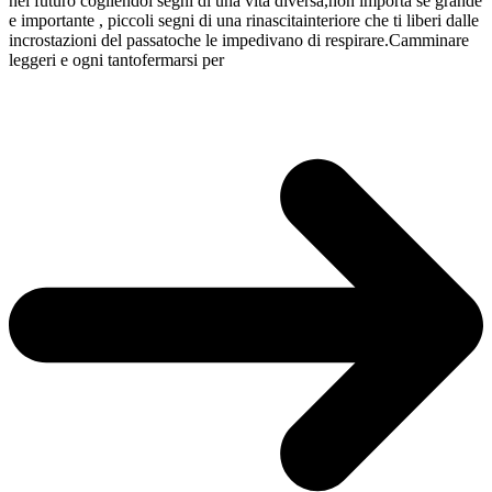
nel futuro cogliendoi segni di una vita diversa,non importa se grande
e importante , piccoli segni di una rinascitainteriore che ti liberi dalle
incrostazioni del passatoche le impedivano di respirare.Camminare
leggeri e ogni tantofermarsi per