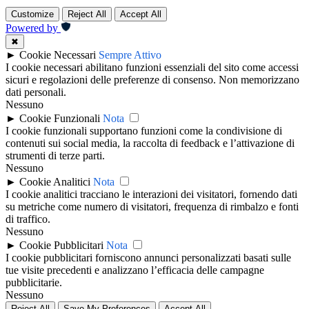
Customize
Reject All
Accept All
Powered by
✖
►
Cookie Necessari
Sempre Attivo
I cookie necessari abilitano funzioni essenziali del sito come accessi
sicuri e regolazioni delle preferenze di consenso. Non memorizzano
dati personali.
Nessuno
►
Cookie Funzionali
Nota
I cookie funzionali supportano funzioni come la condivisione di
contenuti sui social media, la raccolta di feedback e l’attivazione di
strumenti di terze parti.
Nessuno
►
Cookie Analitici
Nota
I cookie analitici tracciano le interazioni dei visitatori, fornendo dati
su metriche come numero di visitatori, frequenza di rimbalzo e fonti
di traffico.
Nessuno
►
Cookie Pubblicitari
Nota
I cookie pubblicitari forniscono annunci personalizzati basati sulle
tue visite precedenti e analizzano l’efficacia delle campagne
pubblicitarie.
Nessuno
Reject All
Save My Preferences
Accept All