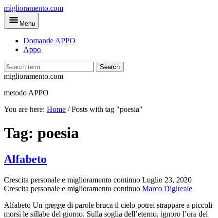
Skip
miglioramento.com
to
Menu
main
content
Domande APPO
Appo
Search
miglioramento.com
metodo APPO
You are here:
Home
/
Posts with tag "poesia"
Tag:
poesia
Alfabeto
Crescita personale e miglioramento continuo
Luglio 23, 2020
Crescita personale e miglioramento continuo
Marco Digireale
Alfabeto Un gregge di parole bruca il cielo potrei strappare a piccoli
morsi le sillabe del giorno. Sulla soglia dell’eterno, ignoro l’ora del