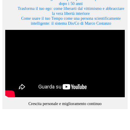
dopo i 50 anni
Trasforma il tuo ego: come liberarti dal vittimismo e abbracciare
la vera libertà interiore
Come usare il tuo Tempo come una persona scientificamente
intelligente: il sistema Dis/Co di Marco Costanzo
Crescita personale e miglioramento continuo