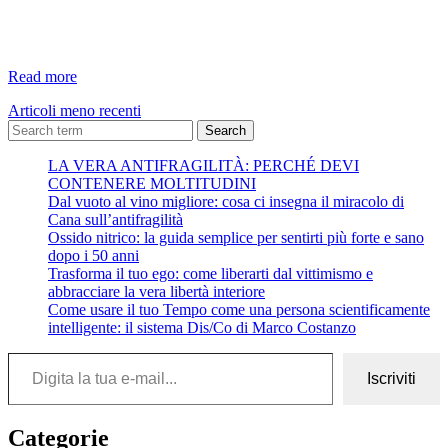
Qui
Read more
ed
Articoli meno recenti
ora
Search
LA VERA ANTIFRAGILITÀ: PERCHÉ DEVI
CONTENERE MOLTITUDINI
Dal vuoto al vino migliore: cosa ci insegna il miracolo di
Cana sull’antifragilità
Ossido nitrico: la guida semplice per sentirti più forte e sano
dopo i 50 anni
Trasforma il tuo ego: come liberarti dal vittimismo e
abbracciare la vera libertà interiore
Come usare il tuo Tempo come una persona scientificamente
intelligente: il sistema Dis/Co di Marco Costanzo
Digita la tua e-mail...
Iscriviti
Categorie