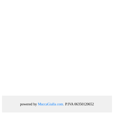
powered by
MuccaGialla.com
. P.IVA 06350120652