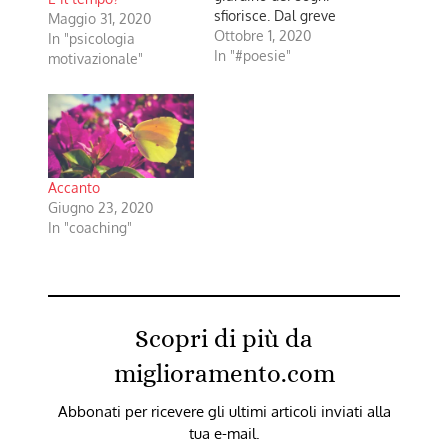
sfiorisce. Dal greve
Maggio 31, 2020
tenebrore che i
Ottobre 1, 2020
In "psicologia
profumi abbaglianti
In "#poesie"
motivazionale"
della vista annebbia.
Dall'incerto
ondeggiare nei
recessi nauseanti che
il sentire confonde
L'essenza è l'approdo.
Accanto
Mariateresa Bari
Giugno 23, 2020
In "coaching"
Scopri di più da
miglioramento.com
Abbonati per ricevere gli ultimi articoli inviati alla
tua e-mail.