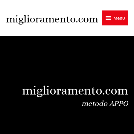
Skip
to
miglioramento.com
Menu
main
content
miglioramento.com
metodo APPO