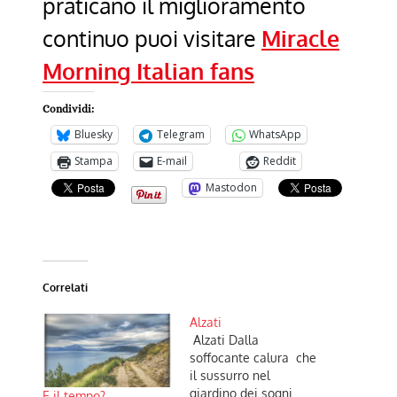
praticano il miglioramento
continuo puoi visitare
Miracle
Morning Italian fans
Condividi:
Bluesky
Telegram
WhatsApp
Stampa
E-mail
Reddit
Mastodon
Correlati
Alzati
Alzati Dalla
soffocante calura che
il sussurro nel
giardino dei sogni
E il tempo?