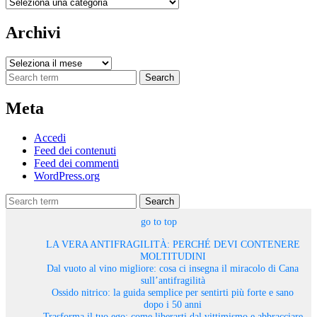
Categorie
Archivi
Archivi
Search
Meta
Accedi
Feed dei contenuti
Feed dei commenti
WordPress.org
Search
go to top
LA VERA ANTIFRAGILITÀ: PERCHÉ DEVI CONTENERE
MOLTITUDINI
Dal vuoto al vino migliore: cosa ci insegna il miracolo di Cana
sull’antifragilità
Ossido nitrico: la guida semplice per sentirti più forte e sano
dopo i 50 anni
Trasforma il tuo ego: come liberarti dal vittimismo e abbracciare