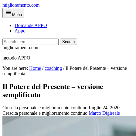
Skip
miglioramento.com
to
Menu
main
content
Domande APPO
Appo
Search
miglioramento.com
metodo APPO
You are here:
Home
/
coaching
/
Il Potere del Presente – versione
semplificata
Il Potere del Presente – versione
semplificata
Crescita personale e miglioramento continuo
Luglio 24, 2020
Crescita personale e miglioramento continuo
Marco Digireale