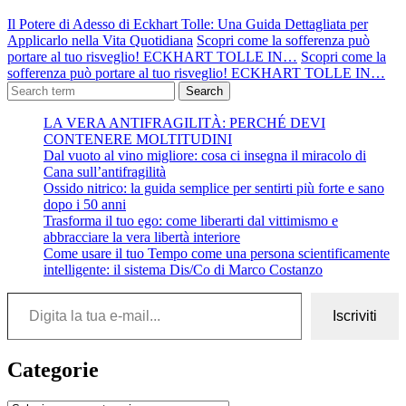
Il Potere di Adesso di Eckhart Tolle: Una Guida Dettagliata per
Applicarlo nella Vita Quotidiana
Scopri come la sofferenza può
portare al tuo risveglio! ECKHART TOLLE IN…
Scopri come la
sofferenza può portare al tuo risveglio! ECKHART TOLLE IN…
Search
LA VERA ANTIFRAGILITÀ: PERCHÉ DEVI
CONTENERE MOLTITUDINI
Dal vuoto al vino migliore: cosa ci insegna il miracolo di
Cana sull’antifragilità
Ossido nitrico: la guida semplice per sentirti più forte e sano
dopo i 50 anni
Trasforma il tuo ego: come liberarti dal vittimismo e
abbracciare la vera libertà interiore
Come usare il tuo Tempo come una persona scientificamente
intelligente: il sistema Dis/Co di Marco Costanzo
Digita la tua e-mail...
Iscriviti
Categorie