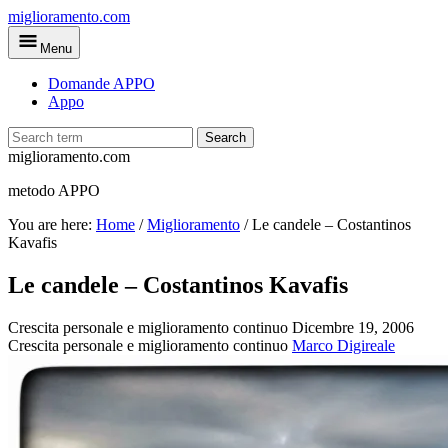
Skip
miglioramento.com
to
Menu
main
content
Domande APPO
Appo
Search
miglioramento.com
metodo APPO
You are here:
Home
/
Miglioramento
/
Le candele – Costantinos
Kavafis
Le candele – Costantinos Kavafis
Crescita personale e miglioramento continuo
Dicembre 19, 2006
Crescita personale e miglioramento continuo
Marco Digireale