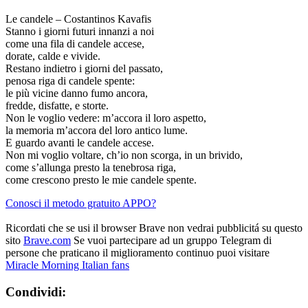
Le candele – Costantinos Kavafis
Stanno i giorni futuri innanzi a noi
come una fila di candele accese,
dorate, calde e vivide.
Restano indietro i giorni del passato,
penosa riga di candele spente:
le più vicine danno fumo ancora,
fredde, disfatte, e storte.
Non le voglio vedere: m’accora il loro aspetto,
la memoria m’accora del loro antico lume.
E guardo avanti le candele accese.
Non mi voglio voltare, ch’io non scorga, in un brivido,
come s’allunga presto la tenebrosa riga,
come crescono presto le mie candele spente.
Conosci il metodo gratuito APPO?
Ricordati che se usi il browser Brave non vedrai pubblicitá su questo
sito
Brave.com
Se vuoi partecipare ad un gruppo Telegram di
persone che praticano il miglioramento continuo puoi visitare
Miracle Morning Italian fans
Condividi: