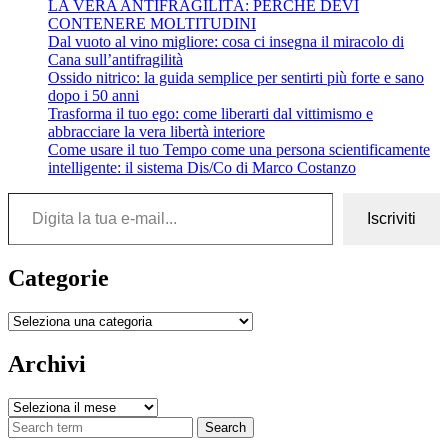
LA VERA ANTIFRAGILITÀ: PERCHÉ DEVI
CONTENERE MOLTITUDINI
Dal vuoto al vino migliore: cosa ci insegna il miracolo di
Cana sull’antifragilità
Ossido nitrico: la guida semplice per sentirti più forte e sano
dopo i 50 anni
Trasforma il tuo ego: come liberarti dal vittimismo e
abbracciare la vera libertà interiore
Come usare il tuo Tempo come una persona scientificamente
intelligente: il sistema Dis/Co di Marco Costanzo
Digita la tua e-mail...
Iscriviti
Categorie
Categorie
Archivi
Archivi
Search