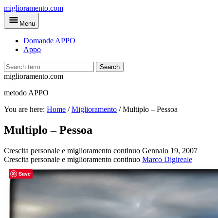
Skip
miglioramento.com
to
Menu
main
content
Domande APPO
Appo
Search
miglioramento.com
metodo APPO
You are here:
Home
/
Miglioramento
/
Multiplo – Pessoa
Multiplo – Pessoa
Crescita personale e miglioramento continuo
Gennaio 19, 2007
Crescita personale e miglioramento continuo
Marco Digireale
Save