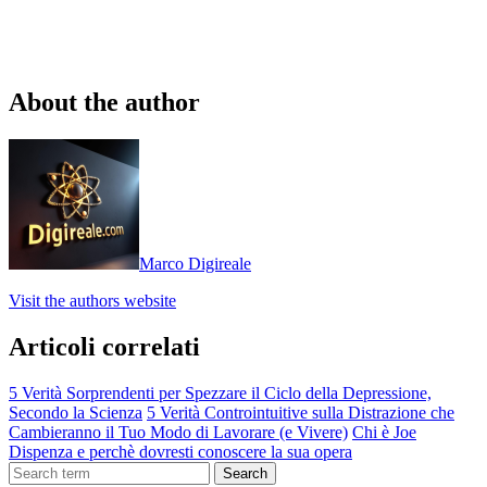
About the author
Marco Digireale
Visit the authors website
Articoli correlati
5 Verità Sorprendenti per Spezzare il Ciclo della Depressione,
Secondo la Scienza
5 Verità Controintuitive sulla Distrazione che
Cambieranno il Tuo Modo di Lavorare (e Vivere)
Chi è Joe
Dispenza e perchè dovresti conoscere la sua opera
Search