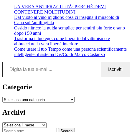
LA VERA ANTIFRAGILITÀ: PERCHÉ DEVI
CONTENERE MOLTITUDINI
Dal vuoto al vino migliore: cosa ci insegna il miracolo di
Cana sull’antifragilità
Ossido nitrico: la guida semplice per sentirti più forte e sano
dopo i 50 anni
Trasforma il tuo ego: come liberarti dal vittimismo e
abbracciare la vera libertà interiore
Come usare il tuo Tempo come una persona scientificamente
intelligente: il sistema Dis/Co di Marco Costanzo
Digita la tua e-mail...
Iscriviti
Categorie
Categorie
Archivi
Archivi
Search