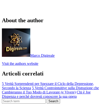
About the author
Marco Digireale
Visit the authors website
Articoli correlati
5 Verità Sorprendenti per Spezzare il Ciclo della Depressione,
Secondo la Scienza
5 Verità Controintuitive sulla Distrazione che
Cambieranno il Tuo Modo di Lavorare (e Vivere)
Chi è Joe
Dispenza e perchè dovresti conoscere la sua opera
Search