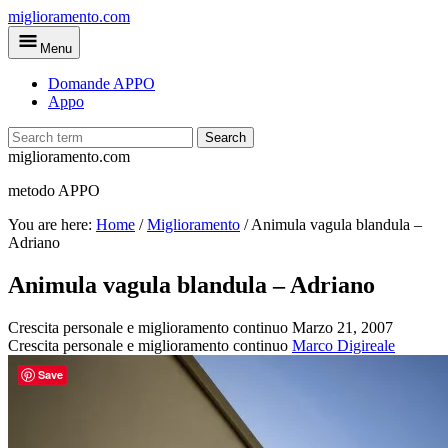
Skip
miglioramento.com
to
Menu
main
content
Domande APPO
Appo
Search
miglioramento.com
metodo APPO
You are here:
Home
/
Miglioramento
/
Animula vagula blandula –
Adriano
Animula vagula blandula – Adriano
Crescita personale e miglioramento continuo
Marzo 21, 2007
Crescita personale e miglioramento continuo
Marco Digireale
Save