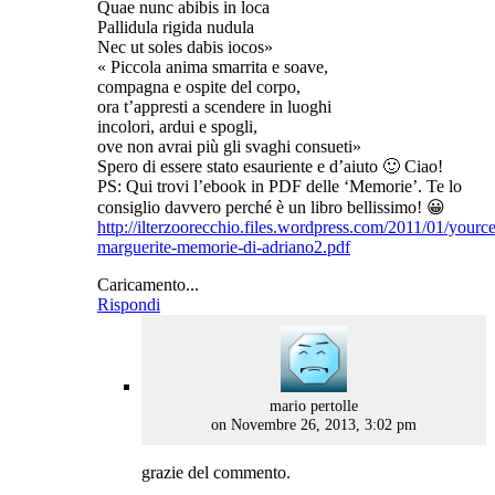
Quae nunc abibis in loca
Pallidula rigida nudula
Nec ut soles dabis iocos»
« Piccola anima smarrita e soave,
compagna e ospite del corpo,
ora t’appresti a scendere in luoghi
incolori, ardui e spogli,
ove non avrai più gli svaghi consueti»
Spero di essere stato esauriente e d’aiuto 🙂 Ciao!
PS: Qui trovi l’ebook in PDF delle ‘Memorie’. Te lo
consiglio davvero perché è un libro bellissimo! 😀
http://ilterzoorecchio.files.wordpress.com/2011/01/yourc
marguerite-memorie-di-adriano2.pdf
Caricamento...
Rispondi
says:
mario pertolle
on Novembre 26, 2013, 3:02 pm
grazie del commento.