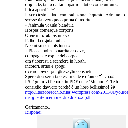
originale, tanto da far apparire il tutto come un’unica
lirica apocrifa ^^
Il vero testo latino, con traduzione, è questo. Adriano lo
scrisse davvero poco prima di morire.
« Animula vagula blandula
Hospes comesque corporis
Quae nunc abibis in loca
Pallidula rigida nudula
Nec ut soles dabis iocos»
« Piccola anima smarrita e soave,
compagna e ospite del corpo,
ora t’appresti a scendere in luoghi
incolori, ardui e spogli,
ove non avrai più gli svaghi consueti»
Spero di essere stato esauriente e d’aiuto 🙂 Ciao!
PS: Qui trovi l’ebook in PDF delle ‘Memorie’. Te lo
consiglio davvero perché è un libro bellissimo! 😀
http://ilterzoorecchio.files.wordpress.com/2011/01/yourc
marguerite-memorie-di-adriano2.pdf
Caricamento...
Rispondi