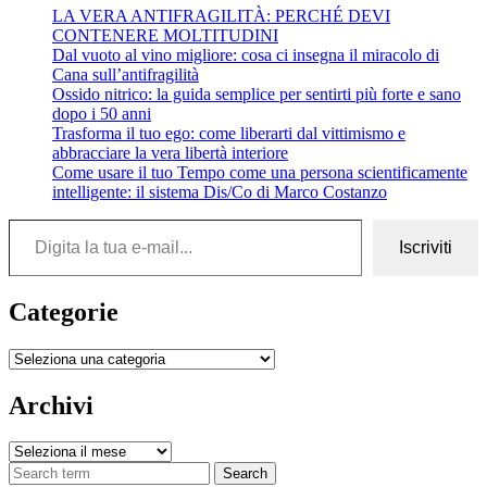
LA VERA ANTIFRAGILITÀ: PERCHÉ DEVI
CONTENERE MOLTITUDINI
Dal vuoto al vino migliore: cosa ci insegna il miracolo di
Cana sull’antifragilità
Ossido nitrico: la guida semplice per sentirti più forte e sano
dopo i 50 anni
Trasforma il tuo ego: come liberarti dal vittimismo e
abbracciare la vera libertà interiore
Come usare il tuo Tempo come una persona scientificamente
intelligente: il sistema Dis/Co di Marco Costanzo
Digita la tua e-mail...
Iscriviti
Categorie
Categorie
Archivi
Archivi
Search