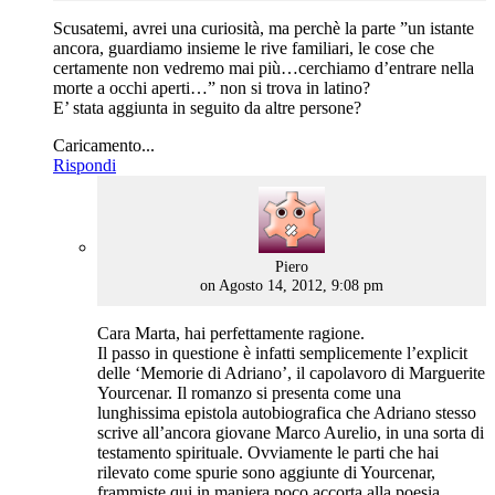
Scusatemi, avrei una curiosità, ma perchè la parte ”un istante
ancora, guardiamo insieme le rive familiari, le cose che
certamente non vedremo mai più…cerchiamo d’entrare nella
morte a occhi aperti…” non si trova in latino?
E’ stata aggiunta in seguito da altre persone?
Caricamento...
Rispondi
says:
Piero
on Agosto 14, 2012, 9:08 pm
Cara Marta, hai perfettamente ragione.
Il passo in questione è infatti semplicemente l’explicit
delle ‘Memorie di Adriano’, il capolavoro di Marguerite
Yourcenar. Il romanzo si presenta come una
lunghissima epistola autobiografica che Adriano stesso
scrive all’ancora giovane Marco Aurelio, in una sorta di
testamento spirituale. Ovviamente le parti che hai
rilevato come spurie sono aggiunte di Yourcenar,
frammiste qui in maniera poco accorta alla poesia