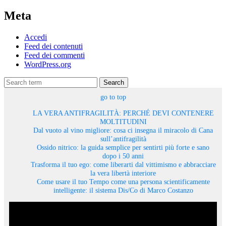
Meta
Accedi
Feed dei contenuti
Feed dei commenti
WordPress.org
Search
go to top
LA VERA ANTIFRAGILITÀ: PERCHÉ DEVI CONTENERE
MOLTITUDINI
Dal vuoto al vino migliore: cosa ci insegna il miracolo di Cana
sull’antifragilità
Ossido nitrico: la guida semplice per sentirti più forte e sano
dopo i 50 anni
Trasforma il tuo ego: come liberarti dal vittimismo e abbracciare
la vera libertà interiore
Come usare il tuo Tempo come una persona scientificamente
intelligente: il sistema Dis/Co di Marco Costanzo