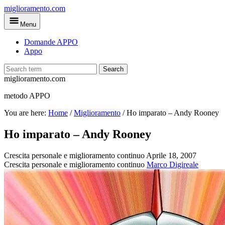
Skip
miglioramento.com
to
Menu
main
content
Domande APPO
Appo
Search
miglioramento.com
metodo APPO
You are here:
Home
/
Miglioramento
/
Ho imparato – Andy Rooney
Ho imparato – Andy Rooney
Crescita personale e miglioramento continuo
Aprile 18, 2007
Crescita personale e miglioramento continuo
Marco Digireale