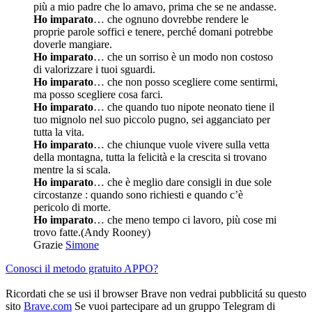
più a mio padre che lo amavo, prima che se ne andasse.
Ho imparato
… che ognuno dovrebbe rendere le
proprie parole soffici e tenere, perché domani potrebbe
doverle mangiare.
Ho imparato
… che un sorriso è un modo non costoso
di valorizzare i tuoi sguardi.
Ho imparato
… che non posso scegliere come sentirmi,
ma posso scegliere cosa farci.
Ho imparato
… che quando tuo nipote neonato tiene il
tuo mignolo nel suo piccolo pugno, sei agganciato per
tutta la vita.
Ho imparato
… che chiunque vuole vivere sulla vetta
della montagna, tutta la felicità e la crescita si trovano
mentre la si scala.
Ho imparato
… che è meglio dare consigli in due sole
circostanze : quando sono richiesti e quando c’è
pericolo di morte.
Ho imparato
… che meno tempo ci lavoro, più cose mi
trovo fatte.(Andy Rooney)
Grazie
Simone
Conosci il metodo gratuito APPO?
Ricordati che se usi il browser Brave non vedrai pubblicitá su questo
sito
Brave.com
Se vuoi partecipare ad un gruppo Telegram di