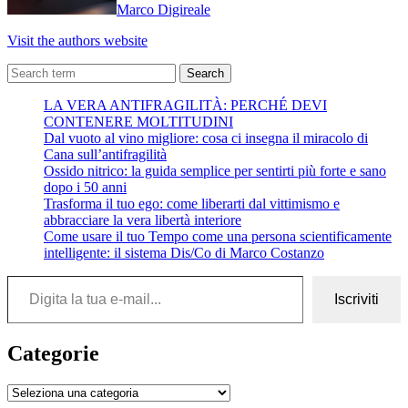
Marco Digireale
Visit the authors website
Search
LA VERA ANTIFRAGILITÀ: PERCHÉ DEVI
CONTENERE MOLTITUDINI
Dal vuoto al vino migliore: cosa ci insegna il miracolo di
Cana sull’antifragilità
Ossido nitrico: la guida semplice per sentirti più forte e sano
dopo i 50 anni
Trasforma il tuo ego: come liberarti dal vittimismo e
abbracciare la vera libertà interiore
Come usare il tuo Tempo come una persona scientificamente
intelligente: il sistema Dis/Co di Marco Costanzo
Digita la tua e-mail...
Iscriviti
Categorie
Categorie