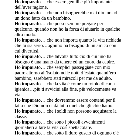
Ho imparato
… che essere gentili è più importante
dell’aver ragione.
Ho imparato
… che non bisognerebbe mai dire no ad
un dono fatto da un bambino.
Ho imparato
… che posso sempre pregare per
qualcuno, quando non ho la forza di aiutarlo in qualche
altro modo.
Ho imparato
… che non importa quanto la vita richieda
che tu sia serio…ognuno ha bisogno di un amico con
cui divertirsi.
Ho imparato
… che talvolta tutto cio di cui uno ha
bisogno è una mano da tenere ed un cuore da capire.
Ho imparato
… che semplici passeggiate con mio
padre attorno all’isolato nelle notti d’estate quand’ero
bambino, sarebbero stati miracoli per me da adulto.
Ho imparato
… che la vita è come un rotolo di carta
igienica…più ti avvicini alla fine, più velocemente va
via.
Ho imparato
… che dovremmo essere contenti per il
fatto che Dio non ci dà tutto quel che gli chiediamo.
Ho imparato
… che i soldi non possono acquistare la
classe.
Ho imparato
… che sono i piccoli avvenimenti
giornalieri a fare la vita così spettacolare.
Ho imparato
… che sotto il duro guscio di ognuno c’è