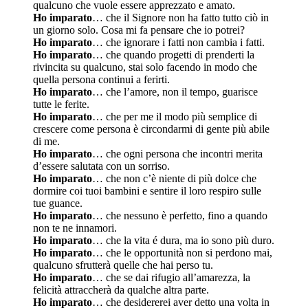
qualcuno che vuole essere apprezzato e amato.
Ho imparato
… che il Signore non ha fatto tutto ciò in
un giorno solo. Cosa mi fa pensare che io potrei?
Ho imparato
… che ignorare i fatti non cambia i fatti.
Ho imparato
… che quando progetti di prenderti la
rivincita su qualcuno, stai solo facendo in modo che
quella persona continui a ferirti.
Ho imparato
… che l’amore, non il tempo, guarisce
tutte le ferite.
Ho imparato
… che per me il modo più semplice di
crescere come persona è circondarmi di gente più abile
di me.
Ho imparato
… che ogni persona che incontri merita
d’essere salutata con un sorriso.
Ho imparato
… che non c’è niente di più dolce che
dormire coi tuoi bambini e sentire il loro respiro sulle
tue guance.
Ho imparato
… che nessuno è perfetto, fino a quando
non te ne innamori.
Ho imparato
… che la vita é dura, ma io sono più duro.
Ho imparato
… che le opportunità non si perdono mai,
qualcuno sfrutterà quelle che hai perso tu.
Ho imparato
… che se dai rifugio all’amarezza, la
felicità attraccherà da qualche altra parte.
Ho imparato
… che desidererei aver detto una volta in