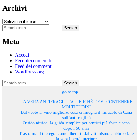
Archivi
Archivi
Search
Meta
Accedi
Feed dei contenuti
Feed dei commenti
WordPress.org
Search
go to top
LA VERA ANTIFRAGILITÀ: PERCHÉ DEVI CONTENERE
MOLTITUDINI
Dal vuoto al vino migliore: cosa ci insegna il miracolo di Cana
sull’antifragilità
Ossido nitrico: la guida semplice per sentirti più forte e sano
dopo i 50 anni
Trasforma il tuo ego: come liberarti dal vittimismo e abbracciare
la vera libertà interiore