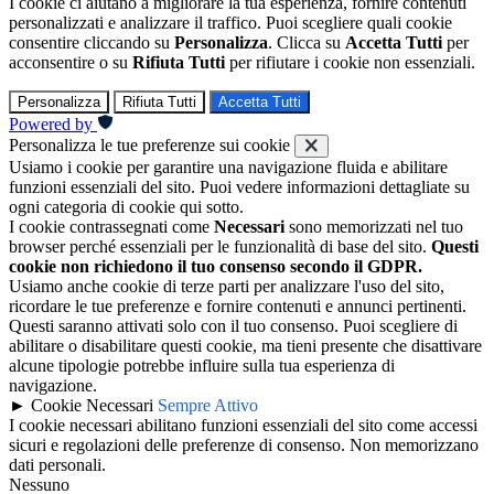
I cookie ci aiutano a migliorare la tua esperienza, fornire contenuti
personalizzati e analizzare il traffico. Puoi scegliere quali cookie
consentire cliccando su
Personalizza
. Clicca su
Accetta Tutti
per
acconsentire o su
Rifiuta Tutti
per rifiutare i cookie non essenziali.
Personalizza
Rifiuta Tutti
Accetta Tutti
Powered by
Personalizza le tue preferenze sui cookie
Usiamo i cookie per garantire una navigazione fluida e abilitare
funzioni essenziali del sito. Puoi vedere informazioni dettagliate su
ogni categoria di cookie qui sotto.
I cookie contrassegnati come
Necessari
sono memorizzati nel tuo
browser perché essenziali per le funzionalità di base del sito.
Questi
cookie non richiedono il tuo consenso secondo il GDPR.
Usiamo anche cookie di terze parti per analizzare l'uso del sito,
ricordare le tue preferenze e fornire contenuti e annunci pertinenti.
Questi saranno attivati solo con il tuo consenso. Puoi scegliere di
abilitare o disabilitare questi cookie, ma tieni presente che disattivare
alcune tipologie potrebbe influire sulla tua esperienza di
navigazione.
►
Cookie Necessari
Sempre Attivo
I cookie necessari abilitano funzioni essenziali del sito come accessi
sicuri e regolazioni delle preferenze di consenso. Non memorizzano
dati personali.
Nessuno