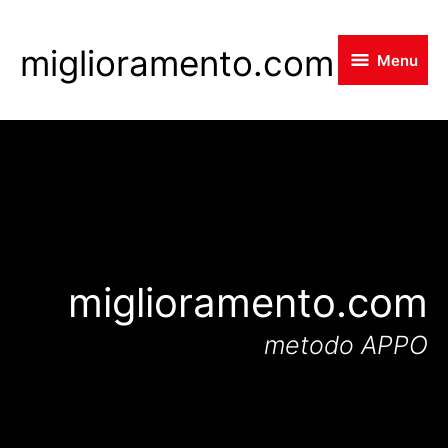
Skip
to
miglioramento.com
Menu
main
content
miglioramento.com
metodo APPO