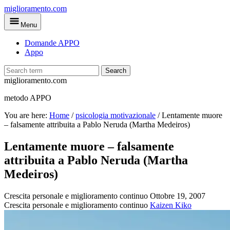
Skip
miglioramento.com
to
Menu
main
content
Domande APPO
Appo
Search
miglioramento.com
metodo APPO
You are here:
Home
/
psicologia motivazionale
/
Lentamente muore
– falsamente attribuita a Pablo Neruda (Martha Medeiros)
Lentamente muore – falsamente
attribuita a Pablo Neruda (Martha
Medeiros)
Crescita personale e miglioramento continuo
Ottobre 19, 2007
Crescita personale e miglioramento continuo
Kaizen Kiko