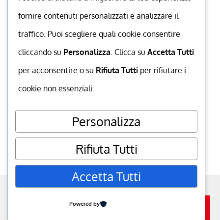
fornire contenuti personalizzati e analizzare il
traffico. Puoi scegliere quali cookie consentire
cliccando su
Personalizza
. Clicca su
Accetta Tutti
per acconsentire o su
Rifiuta Tutti
per rifiutare i
cookie non essenziali.
Personalizza
Rifiuta Tutti
Accetta Tutti
powered by
MuccaGialla.com
. P.IVA
06350120652
go to top
Powered by
Iscriviti