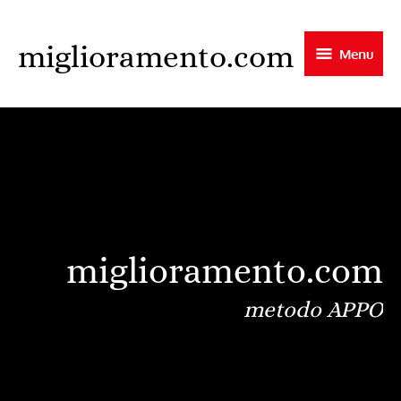
Skip
to
miglioramento.com
Menu
main
content
miglioramento.com
metodo APPO