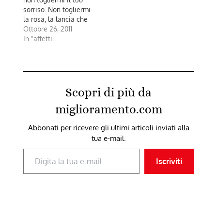
sorriso. Non togliermi
la rosa, la lancia che
sgrani, l’acqua che
Ottobre 26, 2011
d’improvviso scoppia
In "affetti"
nella tua gioia, la
repentina onda
d’argento che ti nasce.
Dura è la mia lotta e
torno con gli occhi
Scopri di più da
stanchi, a volte, d’aver
visto…
miglioramento.com
Abbonati per ricevere gli ultimi articoli inviati alla
tua e-mail.
Digita la tua e-mail...
Iscriviti