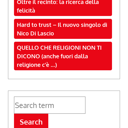
Oltre il recinto: la ricerca della
felicità
Hard to trust – Il nuovo singolo di
Nico Di Lascio
QUELLO CHE RELIGIONI NON TI
DICONO (anche fuori dalla
religione c’è …)
Search