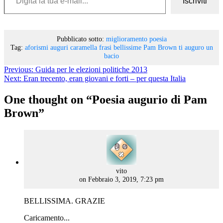
Iscriviti
Pubblicato sotto:
miglioramento
poesia
Tag:
aforismi
auguri
caramella
frasi bellissime
Pam Brown
ti auguro
un
bacio
Previous:
Guida per le elezioni politiche 2013
Next:
Eran trecento, eran giovani e forti – per questa Italia
One thought on “
Poesia augurio di Pam
Brown
”
says:
vito
on Febbraio 3, 2019, 7:23 pm
BELLISSIMA. GRAZIE
Caricamento...