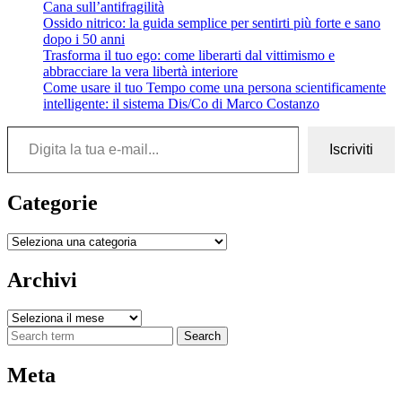
Cana sull’antifragilità
Ossido nitrico: la guida semplice per sentirti più forte e sano
dopo i 50 anni
Trasforma il tuo ego: come liberarti dal vittimismo e
abbracciare la vera libertà interiore
Come usare il tuo Tempo come una persona scientificamente
intelligente: il sistema Dis/Co di Marco Costanzo
Digita la tua e-mail...
Iscriviti
Categorie
Categorie
Archivi
Archivi
Search
Meta