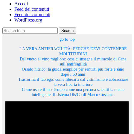
Accedi
Feed dei contenuti
Feed dei commenti
WordPress.org
Search
go to top
LA VERA ANTIFRAGILITÀ: PERCHÉ DEVI CONTENERE
MOLTITUDINI
Dal vuoto al vino migliore: cosa ci insegna il miracolo di Cana
sull’antifragilità
Ossido nitrico: la guida semplice per sentirti più forte e sano
dopo i 50 anni
Trasforma il tuo ego: come liberarti dal vittimismo e abbracciare
la vera libertà interiore
Come usare il tuo Tempo come una persona scientificamente
intelligente: il sistema Dis/Co di Marco Costanzo