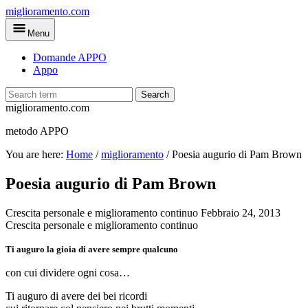
Skip
miglioramento.com
to
Menu
main
content
Domande APPO
Appo
Search
miglioramento.com
metodo APPO
You are here:
Home
/
miglioramento
/
Poesia augurio di Pam Brown
Poesia augurio di Pam Brown
Crescita personale e miglioramento continuo
Febbraio 24, 2013
Crescita personale e miglioramento continuo
Ti auguro la gioia di avere sempre qualcuno
con cui dividere ogni cosa…
Ti auguro di avere dei bei ricordi