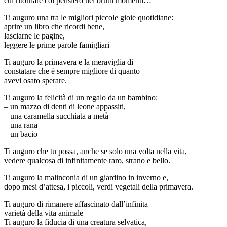
cui ritornare col pensiero nei brutti momenti…
Ti auguro una tra le migliori piccole gioie quotidiane:
aprire un libro che ricordi bene,
lasciarne le pagine,
leggere le prime parole famigliari
Ti auguro la primavera e la meraviglia di
constatare che è sempre migliore di quanto
avevi osato sperare.
Ti auguro la felicità di un regalo da un bambino:
– un mazzo di denti di leone appassiti,
– una caramella succhiata a metà
– una rana
– un bacio
Ti auguro che tu possa, anche se solo una volta nella vita,
vedere qualcosa di infinitamente raro, strano e bello.
Ti auguro la malinconia di un giardino in inverno e,
dopo mesi d’attesa, i piccoli, verdi vegetali della primavera.
Ti auguro di rimanere affascinato dall’infinita
varietà della vita animale
Ti auguro la fiducia di una creatura selvatica,