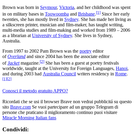
Brown was born in
Seymour
,
Victoria
, and her childhood was spent
[1]
in on military bases in
Toowoomba
and
Brisbane
.
Since her early
twenties, she has mostly lived in
Sydney
. She has made her living as
a silkscreen printer, musician and film-maker, has taught writing,
multi-media studies and film-making and worked from 1989 – 2006
as a librarian at
University of Sydney
. She lives in Sydney,
Australia.
From 1997 to 2002 Pam Brown was the
poetry
editor
of
Overland
and since 2004 has been the associate editor
[2]
of
Jacket
magazine.
She has been a guest at poetry festivals
worldwide, taught at the University for Foreign Languages,
Hanoi
,
and during 2003 had
Australia Council
writers residency in
Rome
.
[1]
[2]
Conosci il metodo gratuito APPO?
Ricordati che se usi il browser Brave non vedrai pubblicitá su questo
sito
Brave.com
Se vuoi partecipare ad un gruppo Telegram di
persone che praticano il miglioramento continuo puoi visitare
Miracle Morning Italian fans
Condividi: