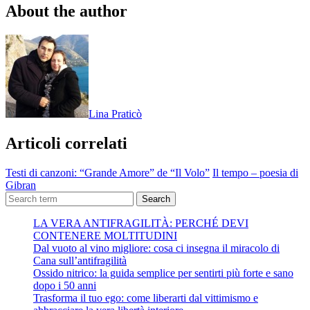
About the author
Lina Praticò
Articoli correlati
Testi di canzoni: “Grande Amore” de “Il Volo”
Il tempo – poesia di
Gibran
Search
LA VERA ANTIFRAGILITÀ: PERCHÉ DEVI
CONTENERE MOLTITUDINI
Dal vuoto al vino migliore: cosa ci insegna il miracolo di
Cana sull’antifragilità
Ossido nitrico: la guida semplice per sentirti più forte e sano
dopo i 50 anni
Trasforma il tuo ego: come liberarti dal vittimismo e