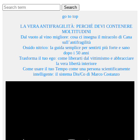
Search
go to top
LA VERA ANTIFRAGILITÀ: PERCHÉ DEVI CONTENERE
MOLTITUDINI
Dal vuoto al vino migliore: cosa ci insegna il miracolo di Cana
sull’antifragilità
Ossido nitrico: la guida semplice per sentirti più forte e sano
dopo i 50 anni
Trasforma il tuo ego: come liberarti dal vittimismo e abbracciare
la vera libertà interiore
Come usare il tuo Tempo come una persona scientificamente
intelligente: il sistema Dis/Co di Marco Costanzo