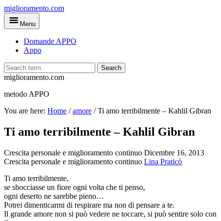
Skip
miglioramento.com
to
Menu
main
content
Domande APPO
Appo
Search
miglioramento.com
metodo APPO
You are here:
Home
/
amore
/
Ti amo terribilmente – Kahlil Gibran
Ti amo terribilmente – Kahlil Gibran
Crescita personale e miglioramento continuo
Dicembre 16, 2013
Crescita personale e miglioramento continuo
Lina Praticò
Ti amo terribilmente,
se sbocciasse un fiore ogni volta che ti penso,
ogni deserto ne sarebbe pieno…
Potrei dimenticarmi di respirare ma non di pensare a te.
Il grande amore non si può vedere ne toccare, si può sentire solo con