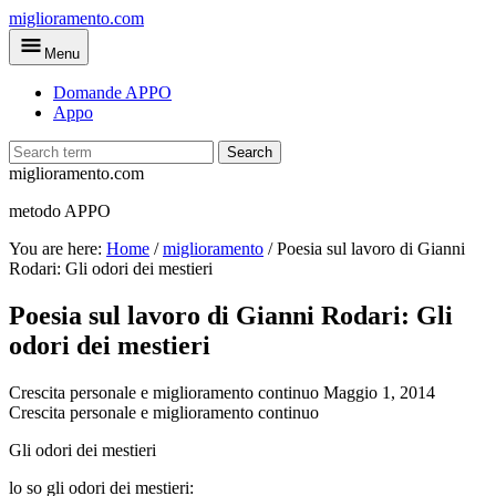
Skip
miglioramento.com
to
Menu
main
content
Domande APPO
Appo
Search
miglioramento.com
metodo APPO
You are here:
Home
/
miglioramento
/
Poesia sul lavoro di Gianni
Rodari: Gli odori dei mestieri
Poesia sul lavoro di Gianni Rodari: Gli
odori dei mestieri
Crescita personale e miglioramento continuo
Maggio 1, 2014
Crescita personale e miglioramento continuo
Gli odori dei mestieri
lo so gli odori dei mestieri: