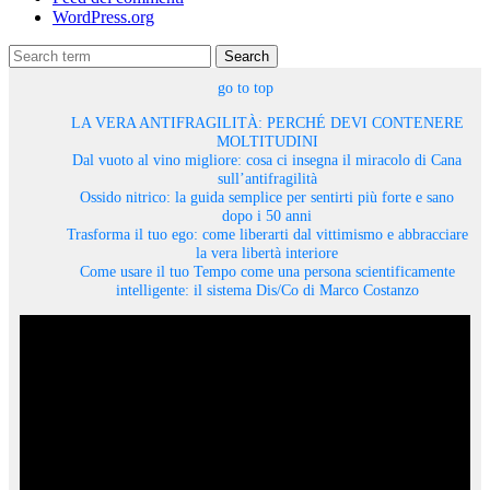
WordPress.org
Search
go to top
LA VERA ANTIFRAGILITÀ: PERCHÉ DEVI CONTENERE
MOLTITUDINI
Dal vuoto al vino migliore: cosa ci insegna il miracolo di Cana
sull’antifragilità
Ossido nitrico: la guida semplice per sentirti più forte e sano
dopo i 50 anni
Trasforma il tuo ego: come liberarti dal vittimismo e abbracciare
la vera libertà interiore
Come usare il tuo Tempo come una persona scientificamente
intelligente: il sistema Dis/Co di Marco Costanzo