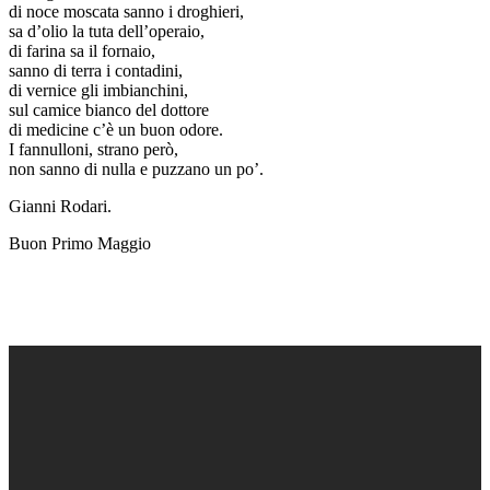
di noce moscata sanno i droghieri,
sa d’olio la tuta dell’operaio,
di farina sa il fornaio,
sanno di terra i contadini,
di vernice gli imbianchini,
sul camice bianco del dottore
di medicine c’è un buon odore.
I fannulloni, strano però,
non sanno di nulla e puzzano un po’.
Gianni Rodari.
Buon Primo Maggio