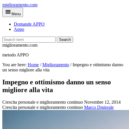
Skip
miglioramento.com
to
Menu
main
content
Domande APPO
Appo
Search
miglioramento.com
metodo APPO
You are here:
Home
/
Miglioramento
/
Impegno e ottimismo danno
un senso migliore alla vita
Impegno e ottimismo danno un senso
migliore alla vita
Crescita personale e miglioramento continuo
Novembre 12, 2014
Crescita personale e miglioramento continuo
Marco Digireale