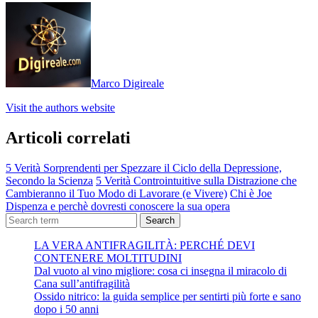
Marco Digireale
Visit the authors website
Articoli correlati
5 Verità Sorprendenti per Spezzare il Ciclo della Depressione,
Secondo la Scienza
5 Verità Controintuitive sulla Distrazione che
Cambieranno il Tuo Modo di Lavorare (e Vivere)
Chi è Joe
Dispenza e perchè dovresti conoscere la sua opera
Search
LA VERA ANTIFRAGILITÀ: PERCHÉ DEVI
CONTENERE MOLTITUDINI
Dal vuoto al vino migliore: cosa ci insegna il miracolo di
Cana sull’antifragilità
Ossido nitrico: la guida semplice per sentirti più forte e sano
dopo i 50 anni