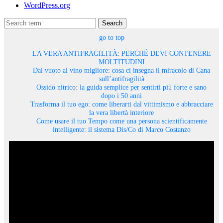
WordPress.org
Search
go to top
LA VERA ANTIFRAGILITÀ: PERCHÉ DEVI CONTENERE
MOLTITUDINI
Dal vuoto al vino migliore: cosa ci insegna il miracolo di Cana
sull’antifragilità
Ossido nitrico: la guida semplice per sentirti più forte e sano
dopo i 50 anni
Trasforma il tuo ego: come liberarti dal vittimismo e abbracciare
la vera libertà interiore
Come usare il tuo Tempo come una persona scientificamente
intelligente: il sistema Dis/Co di Marco Costanzo