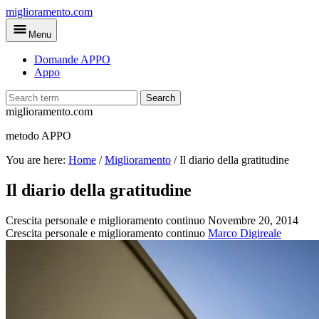
Skip
miglioramento.com
to
Menu
main
content
Domande APPO
Appo
Search
miglioramento.com
metodo APPO
You are here:
Home
/
Miglioramento
/
Il diario della gratitudine
Il diario della gratitudine
Crescita personale e miglioramento continuo
Novembre 20, 2014
Crescita personale e miglioramento continuo
Marco Digireale