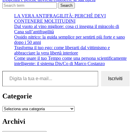
Search
LA VERA ANTIFRAGILITÀ: PERCHÉ DEVI
CONTENERE MOLTITUDINI
Dal vuoto al vino migliore: cosa ci insegna il miracolo di
Cana sull’antifragilità
Ossido nitrico: la guida semplice per sentirti più forte e sano
dopo i 50 anni
Trasforma il tuo ego: come liberarti dal vittimismo e
abbracciare la vera libertà interiore
Come usare il tuo Tempo come una persona scientificamente
intelligente: il sistema Dis/Co di Marco Costanzo
Digita la tua e-mail...
Iscriviti
Categorie
Categorie
Archivi