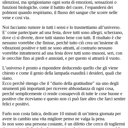
silenziosi, ma sprigioniamo ogni sorta di emozioni, sensazioni o
funzioni biologiche, come il battito del cuore, l’espandersi dei
polmoni quando respiriamo, il flusso del sangue che scorre nelle
vene e cosi via.
Noi facciamo rumore in tutti i sensi e lo trasmettiamo all’universo.
E’ come partecipare ad una festa, dove tutti sono allegri, scherzano,
dove ci si diverte, dove tutti stanno bene con tutti. Il risultato è che
nessuno vorrebbe che finisse, perchè tutto ciò crea un’insieme di
vibrazioni positive e tutti ne sono attratti, al contrario nessuno
vorrebbe intrattenersi ad una festa dove tutti sono musoni, seri, con
le orecchie fino ai piedi e annoiati, e per questo si attrarrà il vuoto.
L’universo è pronto a rispondere deducendo quello che gli viene
chiesto e come il genio della lampada esaudirà i desideri, quali che
siano.
Ecco perchè ritengo che il "diario della gratitudine" sia uno degli
strumenti più importanti per ricevere abbondanza di ogni cosa,
perchè semplicemente ci rende consapevoli di tutte le cose buone e
positive che riceviamo e questo non ci può fare altro che farci sentire
felici e positivi.
Farlo non costa fatica, dedicare 10 minuti di un’intera giornata per
avere in cambio una vita migliore penso ne valga la pena.
Io non sono una persona costante, è un difetto che cerco di togliermi