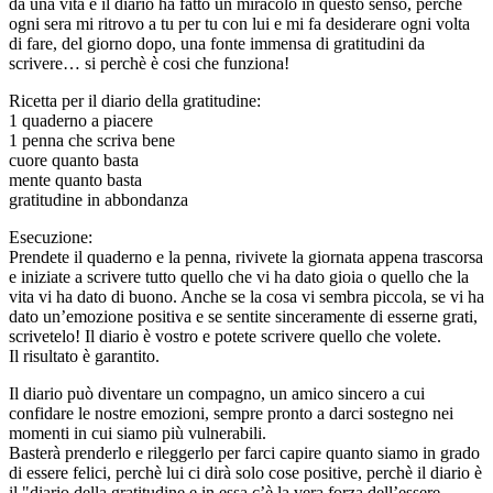
da una vita e il diario ha fatto un miracolo in questo senso, perchè
ogni sera mi ritrovo a tu per tu con lui e mi fa desiderare ogni volta
di fare, del giorno dopo, una fonte immensa di gratitudini da
scrivere… si perchè è cosi che funziona!
Ricetta per il diario della gratitudine:
1 quaderno a piacere
1 penna che scriva bene
cuore quanto basta
mente quanto basta
gratitudine in abbondanza
Esecuzione:
Prendete il quaderno e la penna, rivivete la giornata appena trascorsa
e iniziate a scrivere tutto quello che vi ha dato gioia o quello che la
vita vi ha dato di buono. Anche se la cosa vi sembra piccola, se vi ha
dato un’emozione positiva e se sentite sinceramente di esserne grati,
scrivetelo! Il diario è vostro e potete scrivere quello che volete.
Il risultato è garantito.
Il diario può diventare un compagno, un amico sincero a cui
confidare le nostre emozioni, sempre pronto a darci sostegno nei
momenti in cui siamo più vulnerabili.
Basterà prenderlo e rileggerlo per farci capire quanto siamo in grado
di essere felici, perchè lui ci dirà solo cose positive, perchè il diario è
il "diario della gratitudine e in essa c’è la vera forza dell’essere