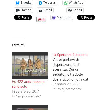
Bluesky
Telegram
WhatsApp
Stampa
E-mail
Reddit
Mastodon
Correlati
La Speranza è credere
Vorrei parlarvi di
disperazione e di
speranza. Qui di
seguito ho tradotto
due articoli di Julia dal
Ho 422 amici eppure
suo blog
Gennaio 29, 2016
sono solo
https://autismthoughts.wordpress.
In "miglioramento"
Febbraio 20, 2017
Julia è una ragazza
In "miglioramento"
coraggiosa e onesta
che racconta la sua
vita con autismo,