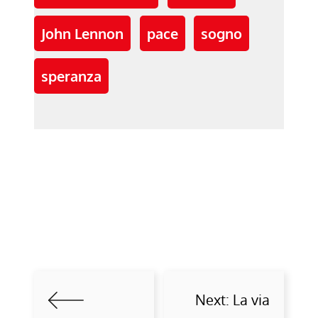
John Lennon
pace
sogno
speranza
Next:
La via