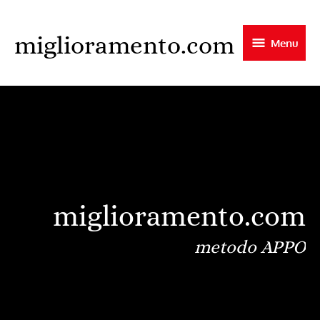
Skip
to
miglioramento.com
Menu
main
content
miglioramento.com
metodo APPO