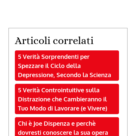
Articoli correlati
5 Verità Sorprendenti per
Spezzare il Ciclo della
Depressione, Secondo la Scienza
5 Verità Controintuitive sulla
Distrazione che Cambieranno il
Tuo Modo di Lavorare (e Vivere)
Chi è Joe Dispenza e perchè
dovresti conoscere la sua opera