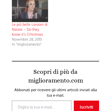
parlando delle sue
difficoltà ma anche
delle sue speranze,
dei lati brutti e o dei
lati…
Le più belle canzoni di
Natale – Do they
know it’s Crhistmas
Novembre 28, 2015
In "miglioramento"
Scopri di più da
miglioramento.com
Abbonati per ricevere gli ultimi articoli inviati alla
tua e-mail.
Digita la tua e-mail...
Iscriviti