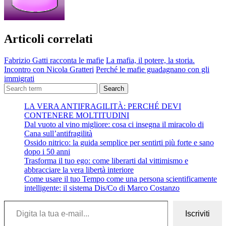
Articoli correlati
Fabrizio Gatti racconta le mafie
La mafia, il potere, la storia.
Incontro con Nicola Gratteri
Perché le mafie guadagnano con gli
immigrati
Search
LA VERA ANTIFRAGILITÀ: PERCHÉ DEVI
CONTENERE MOLTITUDINI
Dal vuoto al vino migliore: cosa ci insegna il miracolo di
Cana sull’antifragilità
Ossido nitrico: la guida semplice per sentirti più forte e sano
dopo i 50 anni
Trasforma il tuo ego: come liberarti dal vittimismo e
abbracciare la vera libertà interiore
Come usare il tuo Tempo come una persona scientificamente
intelligente: il sistema Dis/Co di Marco Costanzo
Digita la tua e-mail...
Iscriviti