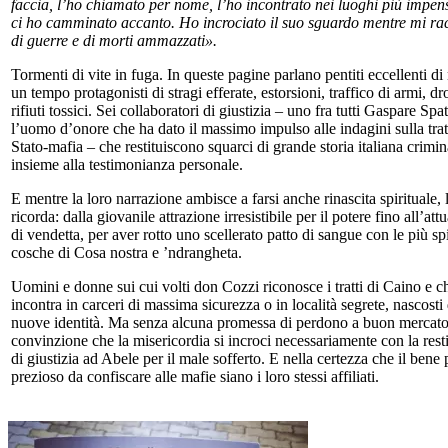
faccia, l’ho chiamato per nome, l’ho incontrato nei luoghi più impens
ci ho camminato accanto. Ho incrociato il suo sguardo mentre mi r
di guerre e di morti ammazzati».
Tormenti di vite in fuga. In queste pagine parlano pentiti eccellenti di
un tempo protagonisti di stragi efferate, estorsioni, traffico di armi, dr
rifiuti tossici. Sei collaboratori di giustizia – uno fra tutti Gaspare Spa
l’uomo d’onore che ha dato il massimo impulso alle indagini sulla trat
Stato-mafia – che restituiscono squarci di grande storia italiana crimin
insieme alla testimonianza personale.
E mentre la loro narrazione ambisce a farsi anche rinascita spirituale, 
ricorda: dalla giovanile attrazione irresistibile per il potere fino all’att
di vendetta, per aver rotto uno scellerato patto di sangue con le più sp
cosche di Cosa nostra e ’ndrangheta.
Uomini e donne sui cui volti don Cozzi riconosce i tratti di Caino e c
incontra in carceri di massima sicurezza o in località segrete, nascosti
nuove identità. Ma senza alcuna promessa di perdono a buon mercato,
convinzione che la misericordia si incroci necessariamente con la rest
di giustizia ad Abele per il male sofferto. E nella certezza che il bene 
prezioso da confiscare alle mafie siano i loro stessi affiliati.