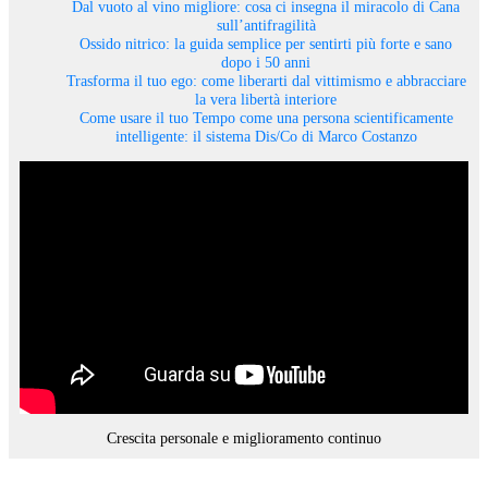
Dal vuoto al vino migliore: cosa ci insegna il miracolo di Cana
sull’antifragilità
Ossido nitrico: la guida semplice per sentirti più forte e sano
dopo i 50 anni
Trasforma il tuo ego: come liberarti dal vittimismo e abbracciare
la vera libertà interiore
Come usare il tuo Tempo come una persona scientificamente
intelligente: il sistema Dis/Co di Marco Costanzo
Crescita personale e miglioramento continuo