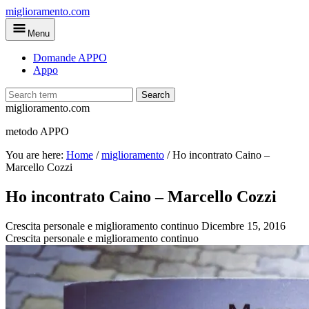
Skip
miglioramento.com
to
Menu
main
content
Domande APPO
Appo
Search
miglioramento.com
metodo APPO
You are here:
Home
/
miglioramento
/
Ho incontrato Caino –
Marcello Cozzi
Ho incontrato Caino – Marcello Cozzi
Crescita personale e miglioramento continuo
Dicembre 15, 2016
Crescita personale e miglioramento continuo