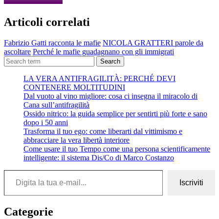
Articoli correlati
Fabrizio Gatti racconta le mafie
NICOLA GRATTERI parole da
ascoltare
Perché le mafie guadagnano con gli immigrati
Search
LA VERA ANTIFRAGILITÀ: PERCHÉ DEVI
CONTENERE MOLTITUDINI
Dal vuoto al vino migliore: cosa ci insegna il miracolo di
Cana sull’antifragilità
Ossido nitrico: la guida semplice per sentirti più forte e sano
dopo i 50 anni
Trasforma il tuo ego: come liberarti dal vittimismo e
abbracciare la vera libertà interiore
Come usare il tuo Tempo come una persona scientificamente
intelligente: il sistema Dis/Co di Marco Costanzo
Digita la tua e-mail...
Iscriviti
Categorie