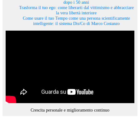
dopo i 50 anni
Trasforma il tuo ego: come liberarti dal vittimismo e abbracciare
la vera libertà interiore
Come usare il tuo Tempo come una persona scientificamente
intelligente: il sistema Dis/Co di Marco Costanzo
Crescita personale e miglioramento continuo