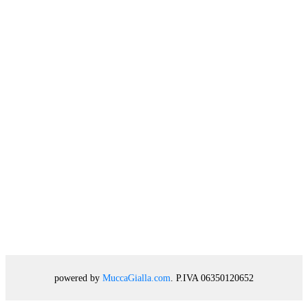
powered by
MuccaGialla.com
. P.IVA 06350120652