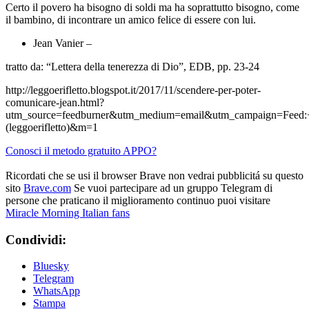
Certo il povero ha bisogno di soldi ma ha soprattutto bisogno, come
il bambino, di incontrare un amico felice di essere con lui.
Jean Vanier –
tratto da: “Lettera della tenerezza di Dio”, EDB, pp. 23-24
http://leggoerifletto.blogspot.it/2017/11/scendere-per-poter-
comunicare-jean.html?
utm_source=feedburner&utm_medium=email&utm_campaign=Feed:+L
(leggoerifletto)&m=1
Conosci il metodo gratuito APPO?
Ricordati che se usi il browser Brave non vedrai pubblicitá su questo
sito
Brave.com
Se vuoi partecipare ad un gruppo Telegram di
persone che praticano il miglioramento continuo puoi visitare
Miracle Morning Italian fans
Condividi:
Bluesky
Telegram
WhatsApp
Stampa