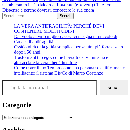
Cambieranno il Tuo Modo di Lavorare (e Vivere)
Chi è Joe
Dispenza e perchè dovresti conoscere la sua opera
Search
LA VERA ANTIFRAGILITÀ: PERCHÉ DEVI
CONTENERE MOLTITUDINI
Dal vuoto al vino migliore: cosa ci insegna il miracolo di
Cana sull’antifragilità
Ossido nitrico: la guida semplice per sentirti più forte e sano
dopo i 50 anni
Trasforma il tuo ego: come liberarti dal vittimismo e
abbracciare la vera libertà interiore
Come usare il tuo Tempo come una persona scientificamente
intelligente: il sistema Dis/Co di Marco Costanzo
Digita la tua e-mail...
Iscriviti
Categorie
Categorie
Archivi