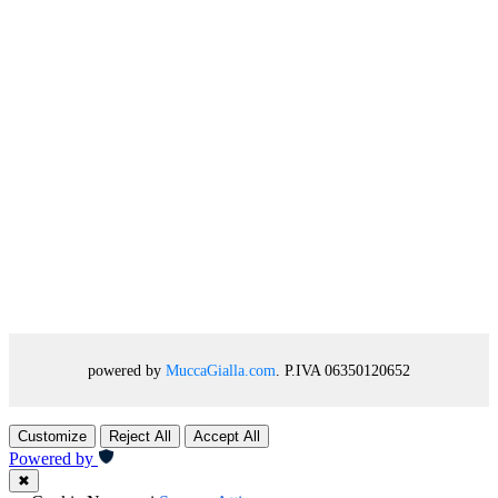
powered by
MuccaGialla.com
. P.IVA 06350120652
Customize
Reject All
Accept All
Powered by
✖