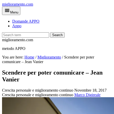
Skip
miglioramento.com
to
Menu
main
content
Domande APPO
Appo
Search
miglioramento.com
metodo APPO
You are here:
Home
/
Miglioramento
/
Scendere per poter
comunicare – Jean Vanier
Scendere per poter comunicare – Jean
Vanier
Crescita personale e miglioramento continuo
Novembre 18, 2017
Crescita personale e miglioramento continuo
Marco Digireale