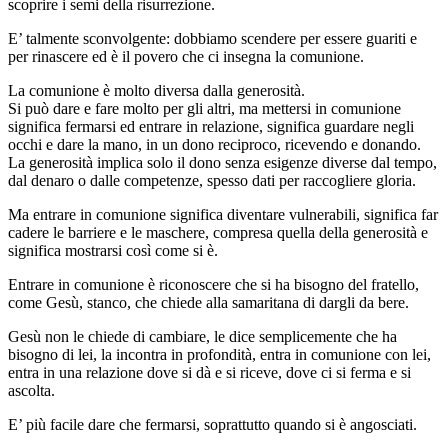
scoprire i semi della risurrezione.
E’ talmente sconvolgente: dobbiamo scendere per essere guariti e
per rinascere ed è il povero che ci insegna la comunione.
La comunione è molto diversa dalla generosità.
Si può dare e fare molto per gli altri, ma mettersi in comunione
significa fermarsi ed entrare in relazione, significa guardare negli
occhi e dare la mano, in un dono reciproco, ricevendo e donando.
La generosità implica solo il dono senza esigenze diverse dal tempo,
dal denaro o dalle competenze, spesso dati per raccogliere gloria.
Ma entrare in comunione significa diventare vulnerabili, significa far
cadere le barriere e le maschere, compresa quella della generosità e
significa mostrarsi così come si è.
Entrare in comunione è riconoscere che si ha bisogno del fratello,
come Gesù, stanco, che chiede alla samaritana di dargli da bere.
Gesù non le chiede di cambiare, le dice semplicemente che ha
bisogno di lei, la incontra in profondità, entra in comunione con lei,
entra in una relazione dove si dà e si riceve, dove ci si ferma e si
ascolta.
E’ più facile dare che fermarsi, soprattutto quando si è angosciati.