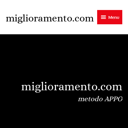
Skip
to
miglioramento.com
Menu
main
content
miglioramento.com
metodo APPO