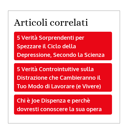
Articoli correlati
5 Verità Sorprendenti per
Spezzare il Ciclo della
Depressione, Secondo la Scienza
5 Verità Controintuitive sulla
Distrazione che Cambieranno il
Tuo Modo di Lavorare (e Vivere)
Chi è Joe Dispenza e perchè
dovresti conoscere la sua opera