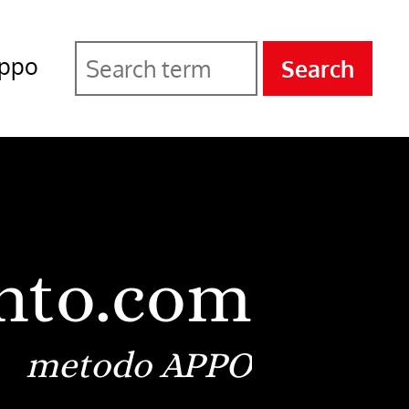
ppo
Search
nto.com
metodo APPO