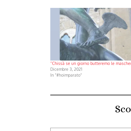
“Chissà se un giorno butteremo le masche
Dicembre 3, 2021
In "#hoimparato"
Sco
Digita la tua e-mail...