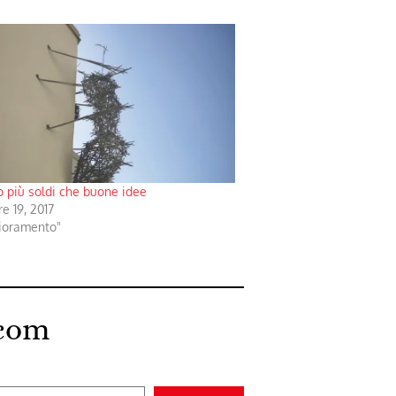
o più soldi che buone idee
e 19, 2017
lioramento"
.com