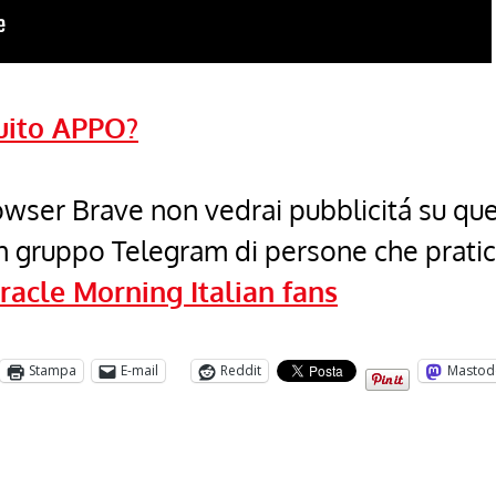
uito APPO?
browser Brave non vedrai pubblicitá su qu
un gruppo Telegram di persone che prati
racle Morning Italian fans
Stampa
E-mail
Reddit
Mastod