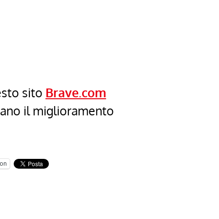
esto sito
Brave.com
cano il miglioramento
on