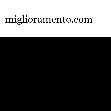
Skip
to
miglioramento.com
main
content