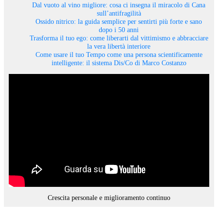
Dal vuoto al vino migliore: cosa ci insegna il miracolo di Cana
sull’antifragilità
Ossido nitrico: la guida semplice per sentirti più forte e sano
dopo i 50 anni
Trasforma il tuo ego: come liberarti dal vittimismo e abbracciare
la vera libertà interiore
Come usare il tuo Tempo come una persona scientificamente
intelligente: il sistema Dis/Co di Marco Costanzo
Crescita personale e miglioramento continuo