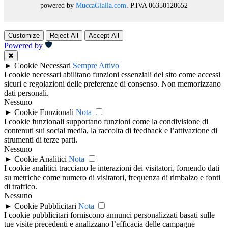
powered by
MuccaGialla.com
. P.IVA 06350120652
Customize
Reject All
Accept All
Powered by
✖
►
Cookie Necessari
Sempre Attivo
I cookie necessari abilitano funzioni essenziali del sito come accessi
sicuri e regolazioni delle preferenze di consenso. Non memorizzano
dati personali.
Nessuno
►
Cookie Funzionali
Nota
I cookie funzionali supportano funzioni come la condivisione di
contenuti sui social media, la raccolta di feedback e l’attivazione di
strumenti di terze parti.
Nessuno
►
Cookie Analitici
Nota
I cookie analitici tracciano le interazioni dei visitatori, fornendo dati
su metriche come numero di visitatori, frequenza di rimbalzo e fonti
di traffico.
Nessuno
►
Cookie Pubblicitari
Nota
I cookie pubblicitari forniscono annunci personalizzati basati sulle
tue visite precedenti e analizzano l’efficacia delle campagne