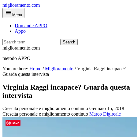
Skip
miglioramento.com
to
Menu
main
content
Domande APPO
Appo
Search
miglioramento.com
metodo APPO
You are here:
Home
/
Miglioramento
/
Virginia Raggi incapace?
Guarda questa intervista
Virginia Raggi incapace? Guarda questa
intervista
Crescita personale e miglioramento continuo
Gennaio 15, 2018
Crescita personale e miglioramento continuo
Marco Digireale
Save