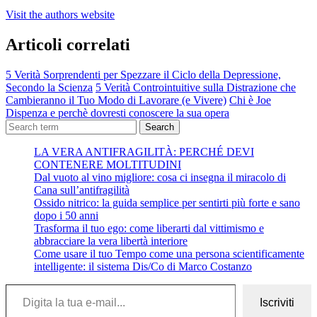
Visit the authors website
Articoli correlati
5 Verità Sorprendenti per Spezzare il Ciclo della Depressione,
Secondo la Scienza
5 Verità Controintuitive sulla Distrazione che
Cambieranno il Tuo Modo di Lavorare (e Vivere)
Chi è Joe
Dispenza e perchè dovresti conoscere la sua opera
Search
LA VERA ANTIFRAGILITÀ: PERCHÉ DEVI
CONTENERE MOLTITUDINI
Dal vuoto al vino migliore: cosa ci insegna il miracolo di
Cana sull’antifragilità
Ossido nitrico: la guida semplice per sentirti più forte e sano
dopo i 50 anni
Trasforma il tuo ego: come liberarti dal vittimismo e
abbracciare la vera libertà interiore
Come usare il tuo Tempo come una persona scientificamente
intelligente: il sistema Dis/Co di Marco Costanzo
Digita la tua e-mail...
Iscriviti