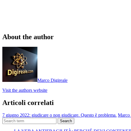
About the author
Marco Digireale
Visit the authors website
Articoli correlati
7 giugno 2022: giudicare o non giudicare. Questo è problema.
Marco A
Search