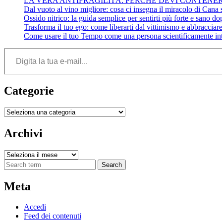
LA VERA ANTIFRAGILITÀ: PERCHÉ DEVI CONTENE
Dal vuoto al vino migliore: cosa ci insegna il miracolo di Cana su
Ossido nitrico: la guida semplice per sentirti più forte e sano do
Trasforma il tuo ego: come liberarti dal vittimismo e abbracciare 
Come usare il tuo Tempo come una persona scientificamente int
Digita la tua e-mail...
Categorie
Categorie
Archivi
Archivi
Search
Meta
Accedi
Feed dei contenuti