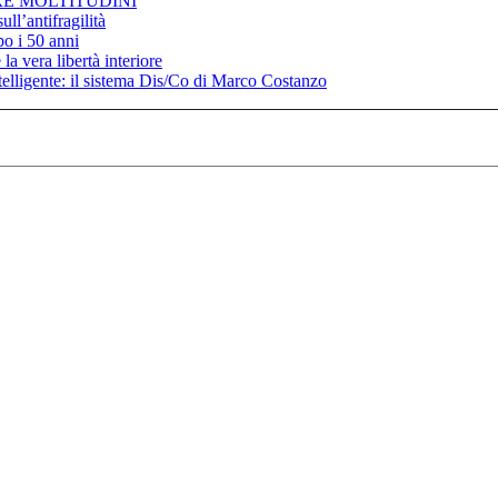
RE MOLTITUDINI
ll’antifragilità
po i 50 anni
la vera libertà interiore
elligente: il sistema Dis/Co di Marco Costanzo