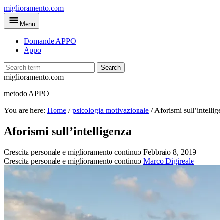
Skip
miglioramento.com
to
Menu
main
content
Domande APPO
Appo
Search
miglioramento.com
metodo APPO
You are here:
Home
/
psicologia motivazionale
/
Aforismi sull’intelli
Aforismi sull’intelligenza
Crescita personale e miglioramento continuo
Febbraio 8, 2019
Crescita personale e miglioramento continuo
Marco Digireale