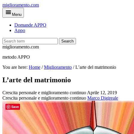
Skip
miglioramento.com
to
Menu
main
content
Domande APPO
Appo
Search
miglioramento.com
metodo APPO
You are here:
Home
/
Miglioramento
/
L’arte del matrimonio
L’arte del matrimonio
Crescita personale e miglioramento continuo
Aprile 12, 2019
Crescita personale e miglioramento continuo
Marco Digireale
Save