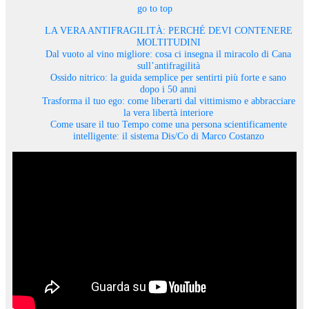
go to top
LA VERA ANTIFRAGILITÀ: PERCHÉ DEVI CONTENERE
MOLTITUDINI
Dal vuoto al vino migliore: cosa ci insegna il miracolo di Cana
sull’antifragilità
Ossido nitrico: la guida semplice per sentirti più forte e sano
dopo i 50 anni
Trasforma il tuo ego: come liberarti dal vittimismo e abbracciare
la vera libertà interiore
Come usare il tuo Tempo come una persona scientificamente
intelligente: il sistema Dis/Co di Marco Costanzo