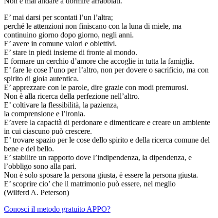
Non è mai andare a dormire arrabbiati.
E’ mai darsi per scontati l’un l’altra;
perché le attenzioni non finiscano con la luna di miele, ma
continuino giorno dopo giorno, negli anni.
E’ avere in comune valori e obiettivi.
E’ stare in piedi insieme di fronte al mondo.
E formare un cerchio d’amore che accoglie in tutta la famiglia.
E’ fare le cose l’uno per l’altro, non per dovere o sacrificio, ma con
spirito di gioia autentica.
E’ apprezzare con le parole, dire grazie con modi premurosi.
Non è alla ricerca della perfezione nell’altro.
E’ coltivare la flessibilità, la pazienza,
la comprensione e l’ironia.
E’avere la capacità di perdonare e dimenticare e creare un ambiente
in cui ciascuno può crescere.
E’ trovare spazio per le cose dello spirito e della ricerca comune del
bene e del bello.
E’ stabilire un rapporto dove l’indipendenza, la dipendenza, e
l’obbligo sono alla pari.
Non è solo sposare la persona giusta, è essere la persona giusta.
E’ scoprire cio’ che il matrimonio può essere, nel meglio
(Wilferd A. Peterson)
Conosci il metodo gratuito APPO?