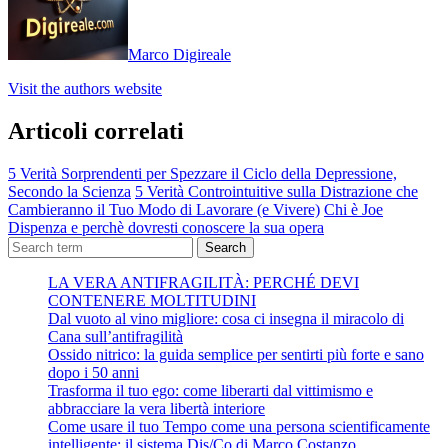
Marco Digireale
Visit the authors website
Articoli correlati
5 Verità Sorprendenti per Spezzare il Ciclo della Depressione,
Secondo la Scienza
5 Verità Controintuitive sulla Distrazione che
Cambieranno il Tuo Modo di Lavorare (e Vivere)
Chi è Joe
Dispenza e perchè dovresti conoscere la sua opera
Search
LA VERA ANTIFRAGILITÀ: PERCHÉ DEVI
CONTENERE MOLTITUDINI
Dal vuoto al vino migliore: cosa ci insegna il miracolo di
Cana sull’antifragilità
Ossido nitrico: la guida semplice per sentirti più forte e sano
dopo i 50 anni
Trasforma il tuo ego: come liberarti dal vittimismo e
abbracciare la vera libertà interiore
Come usare il tuo Tempo come una persona scientificamente
intelligente: il sistema Dis/Co di Marco Costanzo