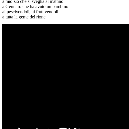
a mio zio che si sveglia al mattino
a Gennaro che ha avuto un bambino
ai pescivendoli, ai fruttivendoli
a tutta la gente del rione