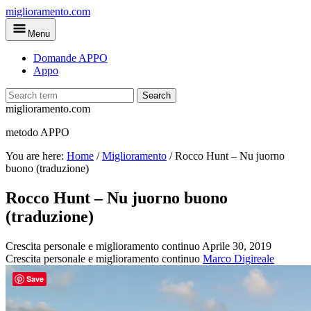
Skip
miglioramento.com
to
Menu
main
content
Domande APPO
Appo
Search
miglioramento.com
metodo APPO
You are here:
Home
/
Miglioramento
/
Rocco Hunt – Nu juorno
buono (traduzione)
Rocco Hunt – Nu juorno buono
(traduzione)
Crescita personale e miglioramento continuo
Aprile 30, 2019
Crescita personale e miglioramento continuo
Marco Digireale
Save