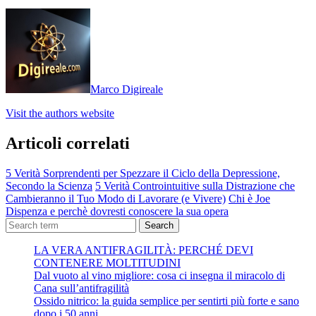
Marco Digireale
Visit the authors website
Articoli correlati
5 Verità Sorprendenti per Spezzare il Ciclo della Depressione,
Secondo la Scienza
5 Verità Controintuitive sulla Distrazione che
Cambieranno il Tuo Modo di Lavorare (e Vivere)
Chi è Joe
Dispenza e perchè dovresti conoscere la sua opera
Search
LA VERA ANTIFRAGILITÀ: PERCHÉ DEVI
CONTENERE MOLTITUDINI
Dal vuoto al vino migliore: cosa ci insegna il miracolo di
Cana sull’antifragilità
Ossido nitrico: la guida semplice per sentirti più forte e sano
dopo i 50 anni