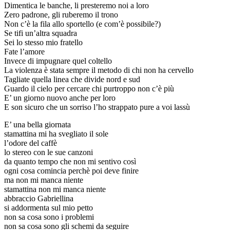
Dimentica le banche, li presteremo noi a loro
Zero padrone, gli ruberemo il trono
Non c’è la fila allo sportello (e com’è possibile?)
Se tifi un’altra squadra
Sei lo stesso mio fratello
Fate l’amore
Invece di impugnare quel coltello
La violenza è stata sempre il metodo di chi non ha cervello
Tagliate quella linea che divide nord e sud
Guardo il cielo per cercare chi purtroppo non c’è più
E’ un giorno nuovo anche per loro
E son sicuro che un sorriso l’ho strappato pure a voi lassù
E’ una bella giornata
stamattina mi ha svegliato il sole
l’odore del caffè
lo stereo con le sue canzoni
da quanto tempo che non mi sentivo così
ogni cosa comincia perchè poi deve finire
ma non mi manca niente
stamattina non mi manca niente
abbraccio Gabriellina
si addormenta sul mio petto
non sa cosa sono i problemi
non sa cosa sono gli schemi da seguire