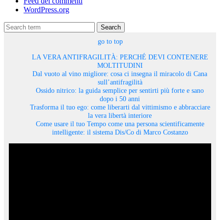
Feed dei commenti
WordPress.org
Search
go to top
LA VERA ANTIFRAGILITÀ: PERCHÉ DEVI CONTENERE
MOLTITUDINI
Dal vuoto al vino migliore: cosa ci insegna il miracolo di Cana
sull’antifragilità
Ossido nitrico: la guida semplice per sentirti più forte e sano
dopo i 50 anni
Trasforma il tuo ego: come liberarti dal vittimismo e abbracciare
la vera libertà interiore
Come usare il tuo Tempo come una persona scientificamente
intelligente: il sistema Dis/Co di Marco Costanzo