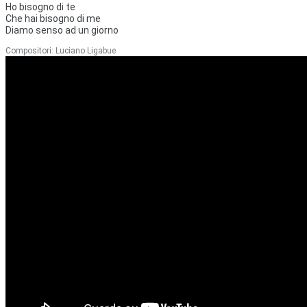
Ho bisogno di te
Che hai bisogno di me
Diamo senso ad un giorno
Compositori: Luciano Ligabue