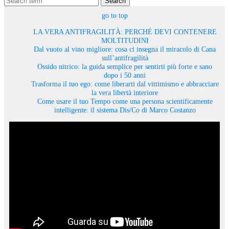
Search
go to top
LA VERA ANTIFRAGILITÀ: PERCHÉ DEVI CONTENERE
MOLTITUDINI
Dal vuoto al vino migliore: cosa ci insegna il miracolo di Cana
sull’antifragilità
Ossido nitrico: la guida semplice per sentirti più forte e sano
dopo i 50 anni
Trasforma il tuo ego: come liberarti dal vittimismo e abbracciare
la vera libertà interiore
Come usare il tuo Tempo come una persona scientificamente
intelligente: il sistema Dis/Co di Marco Costanzo