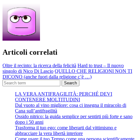
Articoli correlati
Oltre il recinto: la ricerca della felicità
Hard to trust – Il nuovo
singolo di Nico Di Lascio
QUELLO CHE RELIGIONI NON TI
DICONO (anche fuori dalla religione c’è …)
Search
LA VERA ANTIFRAGILITÀ: PERCHÉ DEVI
CONTENERE MOLTITUDINI
Dal vuoto al vino migliore: cosa ci insegna il miracolo di
Cana sull’antifragilità
Ossido nitrico: la guida semplice per sentirti più forte e sano
dopo i 50 anni
Trasforma il tuo ego: come liberarti dal vittimismo e
abbracciare la vera libertà interiore
Come usare il tuo Tempo come una persona scientificamente