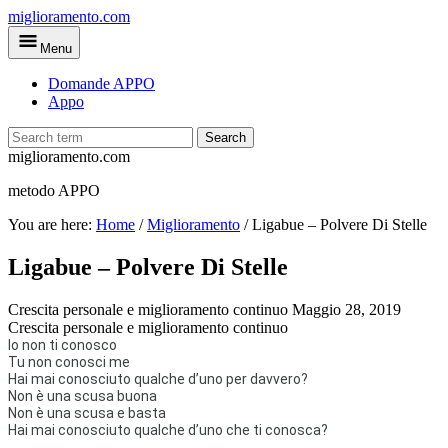
Skip
miglioramento.com
to
Menu
main
content
Domande APPO
Appo
Search
miglioramento.com
metodo APPO
You are here:
Home
/
Miglioramento
/
Ligabue – Polvere Di Stelle
Ligabue – Polvere Di Stelle
Crescita personale e miglioramento continuo
Maggio 28, 2019
Crescita personale e miglioramento continuo
Io non ti conosco
Tu non conosci me
Hai mai conosciuto qualche d’uno per davvero?
Non è una scusa buona
Non è una scusa e basta
Hai mai conosciuto qualche d’uno che ti conosca?