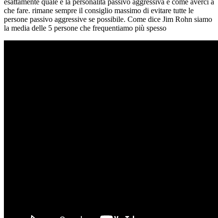
esattamente quale è la personalità passivo aggressiva e come averci a
che fare. rimane sempre il consiglio massimo di evitare tutte le
persone passivo aggressive se possibile. Come dice Jim Rohn siamo
la media delle 5 persone che frequentiamo più spesso