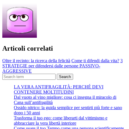
Articoli correlati
Oltre il recinto: la ricerca della felicità
Come ti difendi dalla vita?
3
STRATEGIE per difendersi dalle persone PASSIVO-
AGGRESSIVE
Search
LA VERA ANTIFRAGILITÀ: PERCHÉ DEVI
CONTENERE MOLTITUDINI
Dal vuoto al vino migliore: cosa ci insegna il miracolo di
Cana sull’antifragilità
Ossido nitrico: la guida semplice per sentirti più forte e sano
dopo i 50 anni
Trasforma il tuo ego: come liberarti dal vittimismo e
abbracciare la vera libertà interiore
Come usare il tuo Tempo come una persona scientificamente