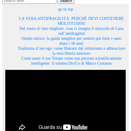
Search
go to top
LA VERA ANTIFRAGILITÀ: PERCHÉ DEVI CONTENERE
MOLTITUDINI
Dal vuoto al vino migliore: cosa ci insegna il miracolo di Cana
sull’antifragilità
Ossido nitrico: la guida semplice per sentirti più forte e sano
dopo i 50 anni
Trasforma il tuo ego: come liberarti dal vittimismo e abbracciare
la vera libertà interiore
Come usare il tuo Tempo come una persona scientificamente
intelligente: il sistema Dis/Co di Marco Costanzo