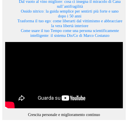
Dal vuoto al vino migliore: cosa ci insegna il miracolo di Cana
sull’antifragilità
Ossido nitrico: la guida semplice per sentirti più forte e sano
dopo i 50 anni
Trasforma il tuo ego: come liberarti dal vittimismo e abbracciare
la vera libertà interiore
Come usare il tuo Tempo come una persona scientificamente
intelligente: il sistema Dis/Co di Marco Costanzo
Crescita personale e miglioramento continuo