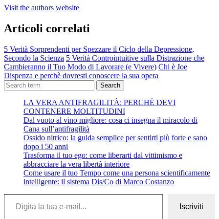
Visit the authors website
Articoli correlati
5 Verità Sorprendenti per Spezzare il Ciclo della Depressione,
Secondo la Scienza
5 Verità Controintuitive sulla Distrazione che
Cambieranno il Tuo Modo di Lavorare (e Vivere)
Chi è Joe
Dispenza e perchè dovresti conoscere la sua opera
Search
LA VERA ANTIFRAGILITÀ: PERCHÉ DEVI
CONTENERE MOLTITUDINI
Dal vuoto al vino migliore: cosa ci insegna il miracolo di
Cana sull’antifragilità
Ossido nitrico: la guida semplice per sentirti più forte e sano
dopo i 50 anni
Trasforma il tuo ego: come liberarti dal vittimismo e
abbracciare la vera libertà interiore
Come usare il tuo Tempo come una persona scientificamente
intelligente: il sistema Dis/Co di Marco Costanzo
Digita la tua e-mail...
Iscriviti