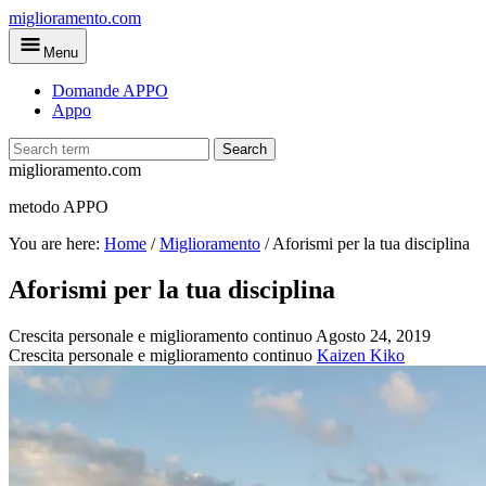
Skip
miglioramento.com
to
Menu
main
content
Domande APPO
Appo
Search
miglioramento.com
metodo APPO
You are here:
Home
/
Miglioramento
/
Aforismi per la tua disciplina
Aforismi per la tua disciplina
Crescita personale e miglioramento continuo
Agosto 24, 2019
Crescita personale e miglioramento continuo
Kaizen Kiko