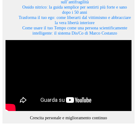
sull’antifragilità
Ossido nitrico: la guida semplice per sentirti più forte e sano
dopo i 50 anni
Trasforma il tuo ego: come liberarti dal vittimismo e abbracciare
la vera libertà interiore
Come usare il tuo Tempo come una persona scientificamente
intelligente: il sistema Dis/Co di Marco Costanzo
Crescita personale e miglioramento continuo