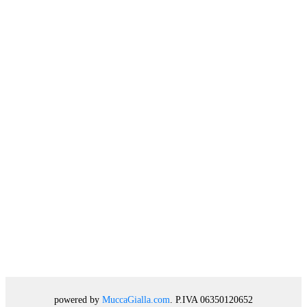
powered by
MuccaGialla.com
. P.IVA 06350120652