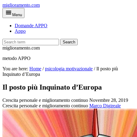
Skip
miglioramento.com
to
Menu
main
content
Domande APPO
Appo
Search
miglioramento.com
metodo APPO
You are here:
Home
/
psicologia motivazionale
/
Il posto più
Inquinato d’Europa
Il posto più Inquinato d’Europa
Crescita personale e miglioramento continuo
Novembre 28, 2019
Crescita personale e miglioramento continuo
Marco Digireale