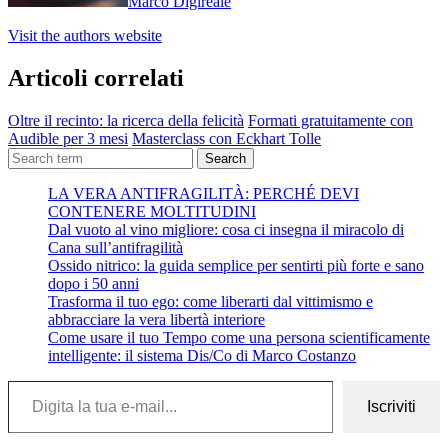
Marco Digireale
Visit the authors website
Articoli correlati
Oltre il recinto: la ricerca della felicità
Formati gratuitamente con
Audible per 3 mesi
Masterclass con Eckhart Tolle
Search
LA VERA ANTIFRAGILITÀ: PERCHÉ DEVI
CONTENERE MOLTITUDINI
Dal vuoto al vino migliore: cosa ci insegna il miracolo di
Cana sull’antifragilità
Ossido nitrico: la guida semplice per sentirti più forte e sano
dopo i 50 anni
Trasforma il tuo ego: come liberarti dal vittimismo e
abbracciare la vera libertà interiore
Come usare il tuo Tempo come una persona scientificamente
intelligente: il sistema Dis/Co di Marco Costanzo
Digita la tua e-mail...
Iscriviti